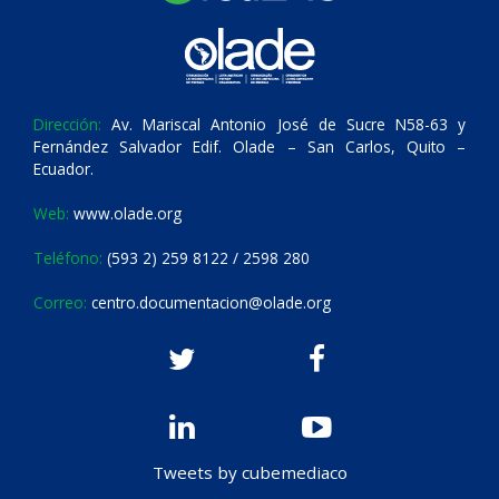
Dirección:
Av. Mariscal Antonio José de Sucre N58-63 y
Fernández Salvador Edif. Olade – San Carlos, Quito –
Ecuador.
Web:
www.olade.org
Teléfono:
(593 2) 259 8122 / 2598 280
Correo:
centro.documentacion@olade.org
Tweets by cubemediaco