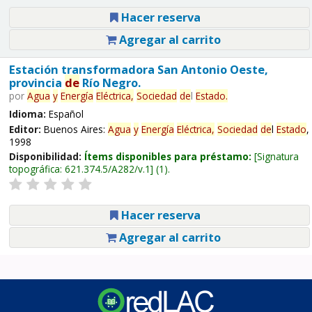
Hacer reserva
Agregar al carrito
Estación transformadora San Antonio Oeste,
provincia
de
Río Negro.
por
Agua
y
Energía
Eléctrica,
Sociedad
de
l
Estado
.
Idioma:
Español
Editor:
Buenos Aires:
Agua
y
Energía
Eléctrica,
Sociedad
de
l
Estado
,
1998
Disponibilidad:
Ítems disponibles para préstamo:
Signatura
topográfica:
621.374.5/A282/v.1
(1).
Hacer reserva
Agregar al carrito