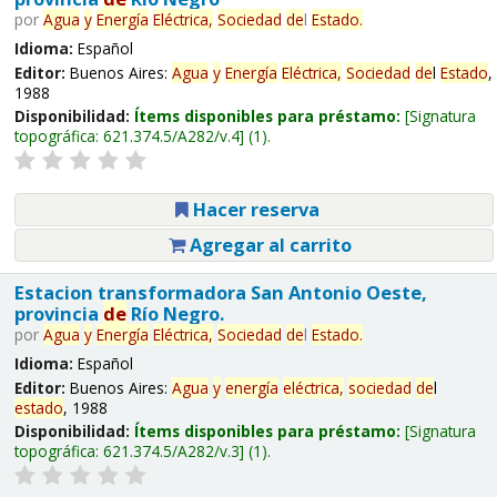
por
Agua
y
Energía
Eléctrica,
Sociedad
de
l
Estado
.
Idioma:
Español
Editor:
Buenos Aires:
Agua
y
Energía
Eléctrica,
Sociedad
de
l
Estado
,
1988
Disponibilidad:
Ítems disponibles para préstamo:
Signatura
topográfica:
621.374.5/A282/v.4
(1).
Hacer reserva
Agregar al carrito
Estacion transformadora San Antonio Oeste,
provincia
de
Río Negro.
por
Agua
y
Energía
Eléctrica,
Sociedad
de
l
Estado
.
Idioma:
Español
Editor:
Buenos Aires:
Agua
y
energía
eléctrica,
sociedad
de
l
estado
, 1988
Disponibilidad:
Ítems disponibles para préstamo:
Signatura
topográfica:
621.374.5/A282/v.3
(1).