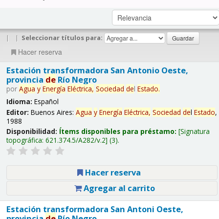
|
|
Seleccionar títulos para:
Hacer reserva
Estación transformadora San Antonio Oeste,
provincia
de
Río Negro
por
Agua
y
Energía
Eléctrica,
Sociedad
de
l
Estado
.
Idioma:
Español
Editor:
Buenos Aires:
Agua
y
Energía
Eléctrica,
Sociedad
de
l
Estado
,
1988
Disponibilidad:
Ítems disponibles para préstamo:
Signatura
topográfica:
621.374.5/A282/v.2
(3).
Hacer reserva
Agregar al carrito
Estación transformadora San Antoni Oeste,
provincia
de
Río Negro