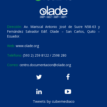
Dirección:
Av. Mariscal Antonio José de Sucre N58-63 y
Fernández Salvador Edif. Olade – San Carlos, Quito –
Ecuador.
Web:
www.olade.org
Teléfono:
(593 2) 259 8122 / 2598 280
Correo:
centro.documentacion@olade.org
Tweets by cubemediaco