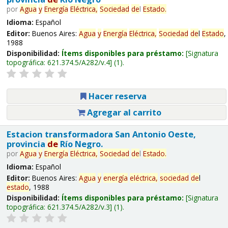
por
Agua
y
Energía
Eléctrica,
Sociedad
de
l
Estado
.
Idioma:
Español
Editor:
Buenos Aires:
Agua
y
Energía
Eléctrica,
Sociedad
de
l
Estado
,
1988
Disponibilidad:
Ítems disponibles para préstamo:
Signatura
topográfica:
621.374.5/A282/v.4
(1).
Hacer reserva
Agregar al carrito
Estacion transformadora San Antonio Oeste,
provincia
de
Río Negro.
por
Agua
y
Energía
Eléctrica,
Sociedad
de
l
Estado
.
Idioma:
Español
Editor:
Buenos Aires:
Agua
y
energía
eléctrica,
sociedad
de
l
estado
, 1988
Disponibilidad:
Ítems disponibles para préstamo:
Signatura
topográfica:
621.374.5/A282/v.3
(1).