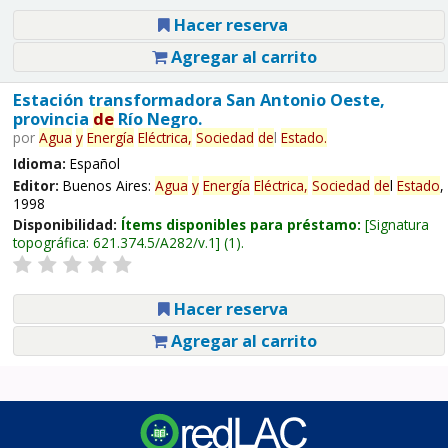
Hacer reserva
Agregar al carrito
Estación transformadora San Antonio Oeste,
provincia
de
Río Negro.
por
Agua
y
Energía
Eléctrica,
Sociedad
de
l
Estado
.
Idioma:
Español
Editor:
Buenos Aires:
Agua
y
Energía
Eléctrica,
Sociedad
de
l
Estado
,
1998
Disponibilidad:
Ítems disponibles para préstamo:
Signatura
topográfica:
621.374.5/A282/v.1
(1).
Hacer reserva
Agregar al carrito