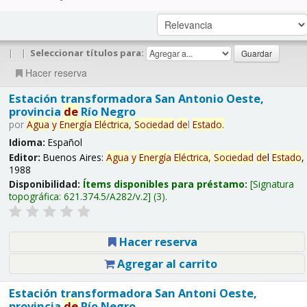
|
|
Seleccionar títulos para:
Hacer reserva
Estación transformadora San Antonio Oeste,
provincia
de
Río Negro
por
Agua
y
Energía
Eléctrica,
Sociedad
de
l
Estado
.
Idioma:
Español
Editor:
Buenos Aires:
Agua
y
Energía
Eléctrica,
Sociedad
de
l
Estado
,
1988
Disponibilidad:
Ítems disponibles para préstamo:
Signatura
topográfica:
621.374.5/A282/v.2
(3).
Hacer reserva
Agregar al carrito
Estación transformadora San Antoni Oeste,
provincia
de
Río Negro