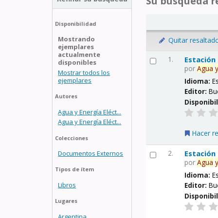
Su búsqueda re
Disponibilidad
Mostrando
Quitar resaltad
ejemplares
actualmente
1.
Estación
disponibles
por
Agua
Mostrar todos los
ejemplares
Idioma:
E
Editor:
Bu
Autores
Disponibi
Agua y Energía Eléct...
Agua y Energía Eléct...
Hacer r
Colecciones
2.
Estación
Documentos Externos
por
Agua
Tipos de ítem
Idioma:
E
Libros
Editor:
Bu
Disponibi
Lugares
Argentina