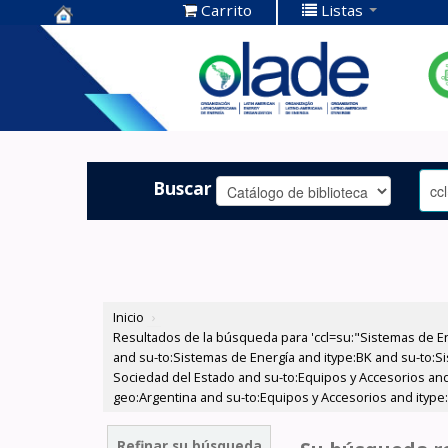
Carrito
Listas
Centro de
Documentación
OLADE -
Buscar
Inicio
›
Resultados de la búsqueda para 'ccl=su:"Sistemas de E
and su-to:Sistemas de Energía and itype:BK and su-to:Si
Sociedad del Estado and su-to:Equipos y Accesorios and
geo:Argentina and su-to:Equipos y Accesorios and itype
Refinar su búsqueda