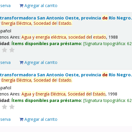
eserva
Agregar al carrito
 transformadora San Antonio Oeste, provincia
de
Río Negro
y
Energía
Eléctrica,
Sociedad
de
l
Estado
.
spañol
enos Aires:
Agua
y
energía
eléctrica,
sociedad
de
l
estado
, 1988
lidad:
Ítems disponibles para préstamo:
Signatura topográfica:
62
eserva
Agregar al carrito
 transformadora San Antonio Oeste, provincia
de
Río Negro
y
Energía
Eléctrica,
Sociedad
de
l
Estado
.
spañol
enos Aires:
Agua
y
Energía
Eléctrica,
Sociedad
de
l
Estado
, 1998
lidad:
Ítems disponibles para préstamo:
Signatura topográfica:
62
eserva
Agregar al carrito