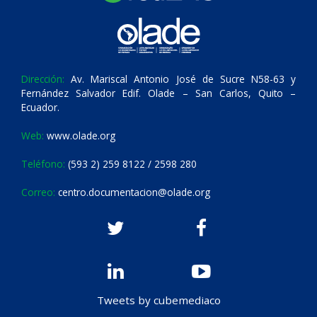
Dirección:
Av. Mariscal Antonio José de Sucre N58-63 y
Fernández Salvador Edif. Olade – San Carlos, Quito –
Ecuador.
Web:
www.olade.org
Teléfono:
(593 2) 259 8122 / 2598 280
Correo:
centro.documentacion@olade.org
Tweets by cubemediaco