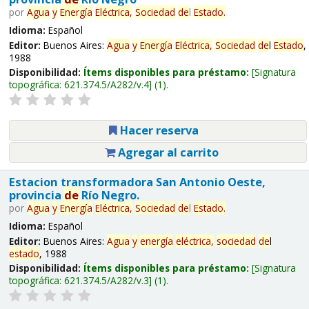
por
Agua
y
Energía
Eléctrica,
Sociedad
de
l
Estado
.
Idioma:
Español
Editor:
Buenos Aires:
Agua
y
Energía
Eléctrica,
Sociedad
de
l
Estado
,
1988
Disponibilidad:
Ítems disponibles para préstamo:
Signatura
topográfica:
621.374.5/A282/v.4
(1).
Hacer reserva
Agregar al carrito
Estacion transformadora San Antonio Oeste,
provincia
de
Río Negro.
por
Agua
y
Energía
Eléctrica,
Sociedad
de
l
Estado
.
Idioma:
Español
Editor:
Buenos Aires:
Agua
y
energía
eléctrica,
sociedad
de
l
estado
, 1988
Disponibilidad:
Ítems disponibles para préstamo:
Signatura
topográfica:
621.374.5/A282/v.3
(1).