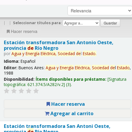
|
|
Seleccionar títulos para:
Hacer reserva
Estación transformadora San Antonio Oeste,
provincia
de
Río Negro
por
Agua
y
Energía
Eléctrica,
Sociedad
de
l
Estado
.
Idioma:
Español
Editor:
Buenos Aires:
Agua
y
Energía
Eléctrica,
Sociedad
de
l
Estado
,
1988
Disponibilidad:
Ítems disponibles para préstamo:
Signatura
topográfica:
621.374.5/A282/v.2
(3).
Hacer reserva
Agregar al carrito
Estación transformadora San Antoni Oeste,
provincia
de
Río Negro