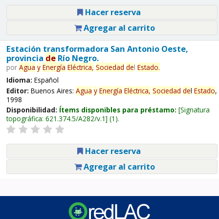
Hacer reserva
Agregar al carrito
Estación transformadora San Antonio Oeste,
provincia
de
Río Negro.
por
Agua
y
Energía
Eléctrica,
Sociedad
de
l
Estado
.
Idioma:
Español
Editor:
Buenos Aires:
Agua
y
Energía
Eléctrica,
Sociedad
de
l
Estado
,
1998
Disponibilidad:
Ítems disponibles para préstamo:
Signatura
topográfica:
621.374.5/A282/v.1
(1).
Hacer reserva
Agregar al carrito