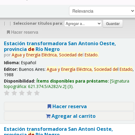
|
|
Seleccionar títulos para:
Hacer reserva
Estación transformadora San Antonio Oeste,
provincia
de
Río Negro
por
Agua
y
Energía
Eléctrica,
Sociedad
de
l
Estado
.
Idioma:
Español
Editor:
Buenos Aires:
Agua
y
Energía
Eléctrica,
Sociedad
de
l
Estado
,
1988
Disponibilidad:
Ítems disponibles para préstamo:
Signatura
topográfica:
621.374.5/A282/v.2
(3).
Hacer reserva
Agregar al carrito
Estación transformadora San Antoni Oeste,
provincia
de
Río Negro