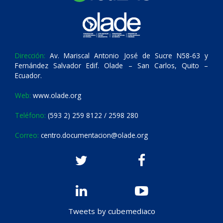
Dirección:
Av. Mariscal Antonio José de Sucre N58-63 y
Fernández Salvador Edif. Olade – San Carlos, Quito –
Ecuador.
Web:
www.olade.org
Teléfono:
(593 2) 259 8122 / 2598 280
Correo:
centro.documentacion@olade.org
Tweets by cubemediaco