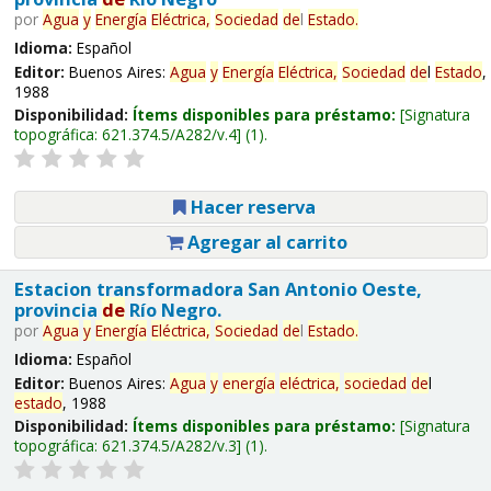
por
Agua
y
Energía
Eléctrica,
Sociedad
de
l
Estado
.
Idioma:
Español
Editor:
Buenos Aires:
Agua
y
Energía
Eléctrica,
Sociedad
de
l
Estado
,
1988
Disponibilidad:
Ítems disponibles para préstamo:
Signatura
topográfica:
621.374.5/A282/v.4
(1).
Hacer reserva
Agregar al carrito
Estacion transformadora San Antonio Oeste,
provincia
de
Río Negro.
por
Agua
y
Energía
Eléctrica,
Sociedad
de
l
Estado
.
Idioma:
Español
Editor:
Buenos Aires:
Agua
y
energía
eléctrica,
sociedad
de
l
estado
, 1988
Disponibilidad:
Ítems disponibles para préstamo:
Signatura
topográfica:
621.374.5/A282/v.3
(1).