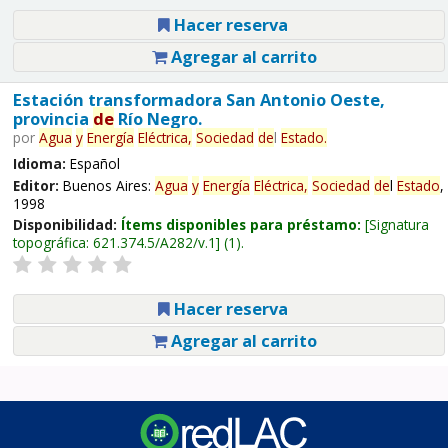
Hacer reserva
Agregar al carrito
Estación transformadora San Antonio Oeste,
provincia
de
Río Negro.
por
Agua
y
Energía
Eléctrica,
Sociedad
de
l
Estado
.
Idioma:
Español
Editor:
Buenos Aires:
Agua
y
Energía
Eléctrica,
Sociedad
de
l
Estado
,
1998
Disponibilidad:
Ítems disponibles para préstamo:
Signatura
topográfica:
621.374.5/A282/v.1
(1).
Hacer reserva
Agregar al carrito