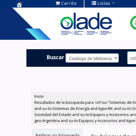
Carrito
Listas
Centro de
Documentación
OLADE -
Buscar
Inicio
›
Resultados de la búsqueda para 'ccl=su:"Sistemas de E
and su-to:Sistemas de Energía and itype:BK and su-to:Si
Sociedad del Estado and su-to:Equipos y Accesorios and
geo:Argentina and su-to:Equipos y Accesorios and itype
Refinar su búsqueda