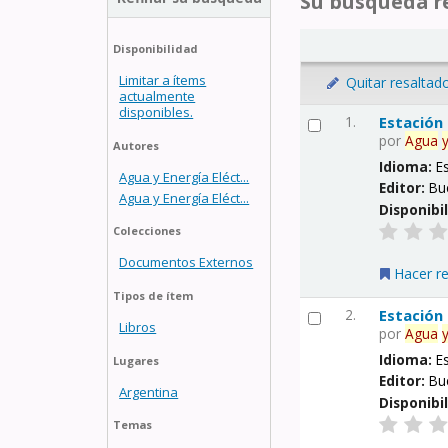
Su búsqueda re
Disponibilidad
Limitar a ítems
Quitar resaltad
actualmente
disponibles.
1.
Estación
por
Agua
Autores
Idioma:
E
Agua y Energía Eléct...
Editor:
Bu
Agua y Energía Eléct...
Disponibi
Colecciones
Documentos Externos
Hacer r
Tipos de ítem
2.
Estación
Libros
por
Agua
Idioma:
E
Lugares
Editor:
Bu
Argentina
Disponibi
Temas