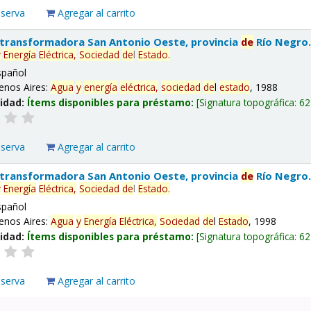
eserva
Agregar al carrito
 transformadora San Antonio Oeste, provincia
de
Río Negro
y
Energía
Eléctrica,
Sociedad
de
l
Estado
.
spañol
enos Aires:
Agua
y
energía
eléctrica,
sociedad
de
l
estado
, 1988
lidad:
Ítems disponibles para préstamo:
Signatura topográfica:
62
eserva
Agregar al carrito
 transformadora San Antonio Oeste, provincia
de
Río Negro
y
Energía
Eléctrica,
Sociedad
de
l
Estado
.
spañol
enos Aires:
Agua
y
Energía
Eléctrica,
Sociedad
de
l
Estado
, 1998
lidad:
Ítems disponibles para préstamo:
Signatura topográfica:
62
eserva
Agregar al carrito