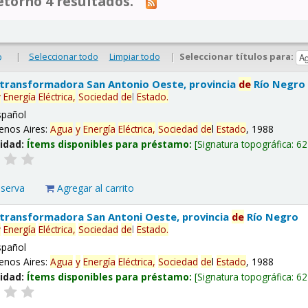
tornó 4 resultados.
|
Seleccionar todo
Limpiar todo
|
Seleccionar títulos para:
o
 transformadora San Antonio Oeste, provincia
de
Río Negro
y
Energía
Eléctrica,
Sociedad
de
l
Estado
.
spañol
enos Aires:
Agua
y
Energía
Eléctrica,
Sociedad
de
l
Estado
, 1988
lidad:
Ítems disponibles para préstamo:
Signatura topográfica:
62
eserva
Agregar al carrito
 transformadora San Antoni Oeste, provincia
de
Río Negro
y
Energía
Eléctrica,
Sociedad
de
l
Estado
.
spañol
enos Aires:
Agua
y
Energía
Eléctrica,
Sociedad
de
l
Estado
, 1988
lidad:
Ítems disponibles para préstamo:
Signatura topográfica:
62