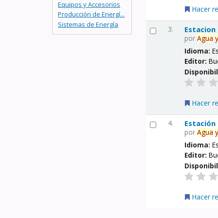
Equipos y Accesorios
Hacer r
Producción de Energí...
Sistemas de Energía
3.
Estacion
por
Agua
Idioma:
E
Editor:
Bu
Disponibi
Hacer r
4.
Estación
por
Agua
Idioma:
E
Editor:
Bu
Disponibi
Hacer r