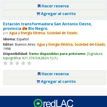
Hacer reserva
Agregar al carrito
Estación transformadora San Antonio Oeste,
provincia
de
Río Negro.
por
Agua
y
Energía
Eléctrica,
Sociedad
de
l
Estado
.
Idioma:
Español
Editor:
Buenos Aires:
Agua
y
Energía
Eléctrica,
Sociedad
de
l
Estado
,
1998
Disponibilidad:
Ítems disponibles para préstamo:
Signatura
topográfica:
621.374.5/A282/v.1
(1).
Hacer reserva
Agregar al carrito