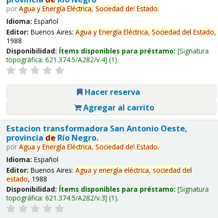
por
Agua
y
Energía
Eléctrica,
Sociedad
de
l
Estado
.
Idioma:
Español
Editor:
Buenos Aires:
Agua
y
Energía
Eléctrica,
Sociedad
de
l
Estado
,
1988
Disponibilidad:
Ítems disponibles para préstamo:
Signatura
topográfica:
621.374.5/A282/v.4
(1).
Hacer reserva
Agregar al carrito
Estacion transformadora San Antonio Oeste,
provincia
de
Río Negro.
por
Agua
y
Energía
Eléctrica,
Sociedad
de
l
Estado
.
Idioma:
Español
Editor:
Buenos Aires:
Agua
y
energía
eléctrica,
sociedad
de
l
estado
, 1988
Disponibilidad:
Ítems disponibles para préstamo:
Signatura
topográfica:
621.374.5/A282/v.3
(1).