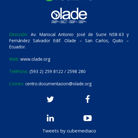
Dirección:
Av. Mariscal Antonio José de Sucre N58-63 y
Fernández Salvador Edif. Olade – San Carlos, Quito –
Ecuador.
Web:
www.olade.org
Teléfono:
(593 2) 259 8122 / 2598 280
Correo:
centro.documentacion@olade.org
Tweets by cubemediaco