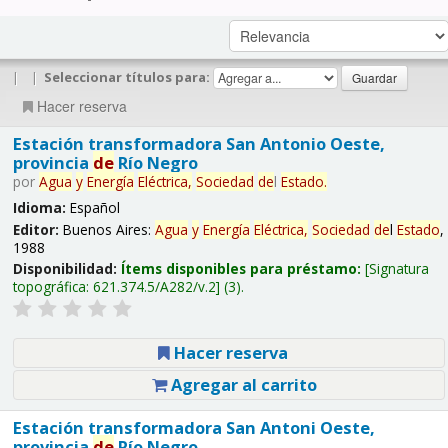
|
|
Seleccionar títulos para:
Hacer reserva
Estación transformadora San Antonio Oeste,
provincia
de
Río Negro
por
Agua
y
Energía
Eléctrica,
Sociedad
de
l
Estado
.
Idioma:
Español
Editor:
Buenos Aires:
Agua
y
Energía
Eléctrica,
Sociedad
de
l
Estado
,
1988
Disponibilidad:
Ítems disponibles para préstamo:
Signatura
topográfica:
621.374.5/A282/v.2
(3).
Hacer reserva
Agregar al carrito
Estación transformadora San Antoni Oeste,
provincia
de
Río Negro