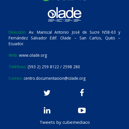
Dirección:
Av. Mariscal Antonio José de Sucre N58-63 y
Fernández Salvador Edif. Olade – San Carlos, Quito –
Ecuador.
Web:
www.olade.org
Teléfono:
(593 2) 259 8122 / 2598 280
Correo:
centro.documentacion@olade.org
Tweets by cubemediaco