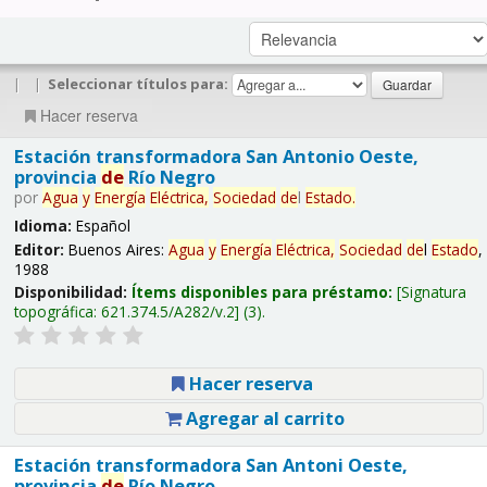
|
|
Seleccionar títulos para:
Hacer reserva
Estación transformadora San Antonio Oeste,
provincia
de
Río Negro
por
Agua
y
Energía
Eléctrica,
Sociedad
de
l
Estado
.
Idioma:
Español
Editor:
Buenos Aires:
Agua
y
Energía
Eléctrica,
Sociedad
de
l
Estado
,
1988
Disponibilidad:
Ítems disponibles para préstamo:
Signatura
topográfica:
621.374.5/A282/v.2
(3).
Hacer reserva
Agregar al carrito
Estación transformadora San Antoni Oeste,
provincia
de
Río Negro