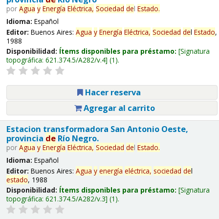
por
Agua
y
Energía
Eléctrica,
Sociedad
de
l
Estado
.
Idioma:
Español
Editor:
Buenos Aires:
Agua
y
Energía
Eléctrica,
Sociedad
de
l
Estado
,
1988
Disponibilidad:
Ítems disponibles para préstamo:
Signatura
topográfica:
621.374.5/A282/v.4
(1).
Hacer reserva
Agregar al carrito
Estacion transformadora San Antonio Oeste,
provincia
de
Río Negro.
por
Agua
y
Energía
Eléctrica,
Sociedad
de
l
Estado
.
Idioma:
Español
Editor:
Buenos Aires:
Agua
y
energía
eléctrica,
sociedad
de
l
estado
, 1988
Disponibilidad:
Ítems disponibles para préstamo:
Signatura
topográfica:
621.374.5/A282/v.3
(1).