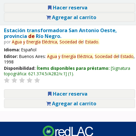
Hacer reserva
Agregar al carrito
Estación transformadora San Antonio Oeste,
provincia
de
Río Negro.
por
Agua
y
Energía
Eléctrica,
Sociedad
de
l
Estado
.
Idioma:
Español
Editor:
Buenos Aires:
Agua
y
Energía
Eléctrica,
Sociedad
de
l
Estado
,
1998
Disponibilidad:
Ítems disponibles para préstamo:
Signatura
topográfica:
621.374.5/A282/v.1
(1).
Hacer reserva
Agregar al carrito