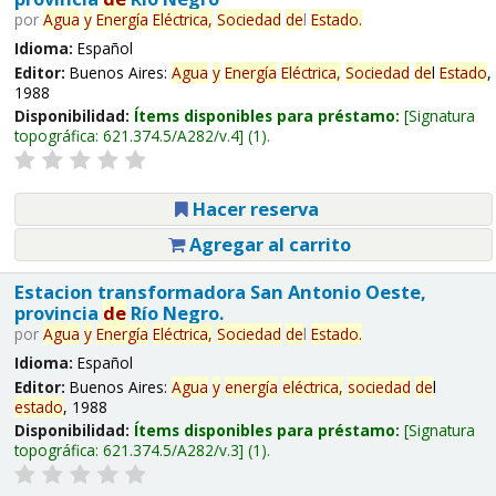
por
Agua
y
Energía
Eléctrica,
Sociedad
de
l
Estado
.
Idioma:
Español
Editor:
Buenos Aires:
Agua
y
Energía
Eléctrica,
Sociedad
de
l
Estado
,
1988
Disponibilidad:
Ítems disponibles para préstamo:
Signatura
topográfica:
621.374.5/A282/v.4
(1).
Hacer reserva
Agregar al carrito
Estacion transformadora San Antonio Oeste,
provincia
de
Río Negro.
por
Agua
y
Energía
Eléctrica,
Sociedad
de
l
Estado
.
Idioma:
Español
Editor:
Buenos Aires:
Agua
y
energía
eléctrica,
sociedad
de
l
estado
, 1988
Disponibilidad:
Ítems disponibles para préstamo:
Signatura
topográfica:
621.374.5/A282/v.3
(1).