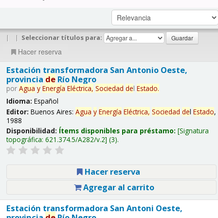
|
|
Seleccionar títulos para:
Hacer reserva
Estación transformadora San Antonio Oeste,
provincia
de
Río Negro
por
Agua
y
Energía
Eléctrica,
Sociedad
de
l
Estado
.
Idioma:
Español
Editor:
Buenos Aires:
Agua
y
Energía
Eléctrica,
Sociedad
de
l
Estado
,
1988
Disponibilidad:
Ítems disponibles para préstamo:
Signatura
topográfica:
621.374.5/A282/v.2
(3).
Hacer reserva
Agregar al carrito
Estación transformadora San Antoni Oeste,
provincia
de
Río Negro