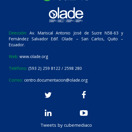
Dirección:
Av. Mariscal Antonio José de Sucre N58-63 y
Fernández Salvador Edif. Olade – San Carlos, Quito –
Ecuador.
Web:
www.olade.org
Teléfono:
(593 2) 259 8122 / 2598 280
Correo:
centro.documentacion@olade.org
Tweets by cubemediaco