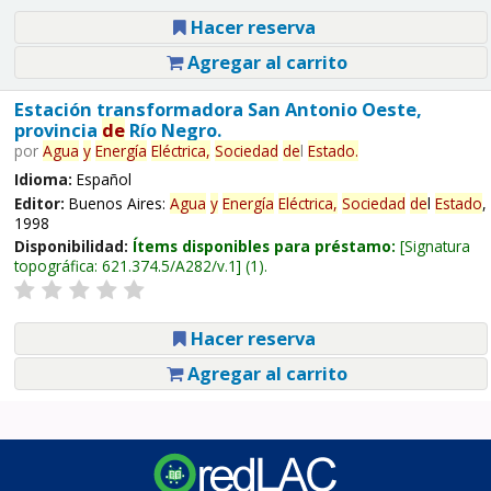
Hacer reserva
Agregar al carrito
Estación transformadora San Antonio Oeste,
provincia
de
Río Negro.
por
Agua
y
Energía
Eléctrica,
Sociedad
de
l
Estado
.
Idioma:
Español
Editor:
Buenos Aires:
Agua
y
Energía
Eléctrica,
Sociedad
de
l
Estado
,
1998
Disponibilidad:
Ítems disponibles para préstamo:
Signatura
topográfica:
621.374.5/A282/v.1
(1).
Hacer reserva
Agregar al carrito