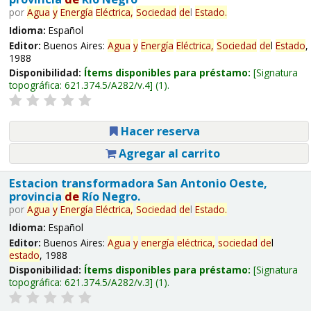
por
Agua
y
Energía
Eléctrica,
Sociedad
de
l
Estado
.
Idioma:
Español
Editor:
Buenos Aires:
Agua
y
Energía
Eléctrica,
Sociedad
de
l
Estado
,
1988
Disponibilidad:
Ítems disponibles para préstamo:
Signatura
topográfica:
621.374.5/A282/v.4
(1).
Hacer reserva
Agregar al carrito
Estacion transformadora San Antonio Oeste,
provincia
de
Río Negro.
por
Agua
y
Energía
Eléctrica,
Sociedad
de
l
Estado
.
Idioma:
Español
Editor:
Buenos Aires:
Agua
y
energía
eléctrica,
sociedad
de
l
estado
, 1988
Disponibilidad:
Ítems disponibles para préstamo:
Signatura
topográfica:
621.374.5/A282/v.3
(1).