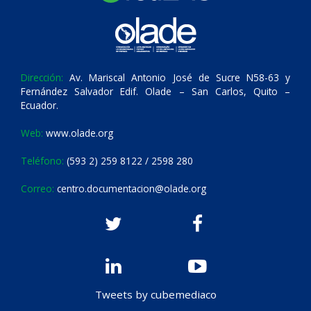
Dirección:
Av. Mariscal Antonio José de Sucre N58-63 y
Fernández Salvador Edif. Olade – San Carlos, Quito –
Ecuador.
Web:
www.olade.org
Teléfono:
(593 2) 259 8122 / 2598 280
Correo:
centro.documentacion@olade.org
Tweets by cubemediaco