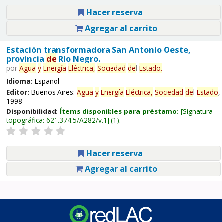
Hacer reserva
Agregar al carrito
Estación transformadora San Antonio Oeste,
provincia
de
Río Negro.
por
Agua
y
Energía
Eléctrica,
Sociedad
de
l
Estado
.
Idioma:
Español
Editor:
Buenos Aires:
Agua
y
Energía
Eléctrica,
Sociedad
de
l
Estado
,
1998
Disponibilidad:
Ítems disponibles para préstamo:
Signatura
topográfica:
621.374.5/A282/v.1
(1).
Hacer reserva
Agregar al carrito