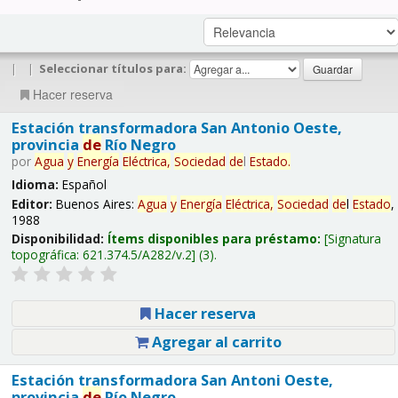
|
|
Seleccionar títulos para:
Hacer reserva
Estación transformadora San Antonio Oeste,
provincia
de
Río Negro
por
Agua
y
Energía
Eléctrica,
Sociedad
de
l
Estado
.
Idioma:
Español
Editor:
Buenos Aires:
Agua
y
Energía
Eléctrica,
Sociedad
de
l
Estado
,
1988
Disponibilidad:
Ítems disponibles para préstamo:
Signatura
topográfica:
621.374.5/A282/v.2
(3).
Hacer reserva
Agregar al carrito
Estación transformadora San Antoni Oeste,
provincia
de
Río Negro