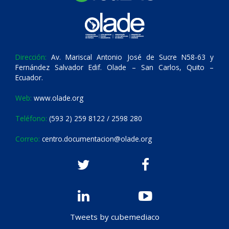
Dirección:
Av. Mariscal Antonio José de Sucre N58-63 y
Fernández Salvador Edif. Olade – San Carlos, Quito –
Ecuador.
Web:
www.olade.org
Teléfono:
(593 2) 259 8122 / 2598 280
Correo:
centro.documentacion@olade.org
Tweets by cubemediaco