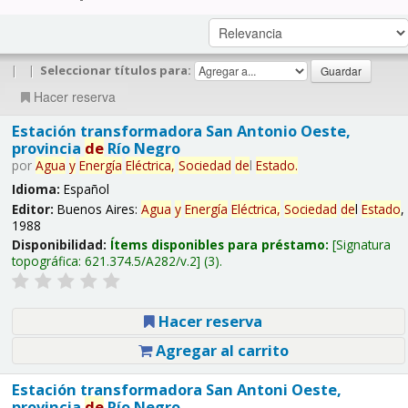
|
|
Seleccionar títulos para:
Hacer reserva
Estación transformadora San Antonio Oeste,
provincia
de
Río Negro
por
Agua
y
Energía
Eléctrica,
Sociedad
de
l
Estado
.
Idioma:
Español
Editor:
Buenos Aires:
Agua
y
Energía
Eléctrica,
Sociedad
de
l
Estado
,
1988
Disponibilidad:
Ítems disponibles para préstamo:
Signatura
topográfica:
621.374.5/A282/v.2
(3).
Hacer reserva
Agregar al carrito
Estación transformadora San Antoni Oeste,
provincia
de
Río Negro