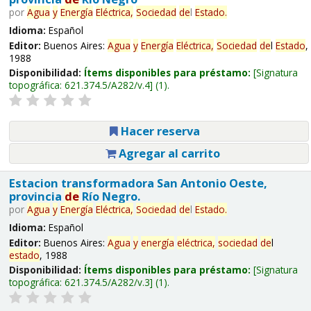
por
Agua
y
Energía
Eléctrica,
Sociedad
de
l
Estado
.
Idioma:
Español
Editor:
Buenos Aires:
Agua
y
Energía
Eléctrica,
Sociedad
de
l
Estado
,
1988
Disponibilidad:
Ítems disponibles para préstamo:
Signatura
topográfica:
621.374.5/A282/v.4
(1).
Hacer reserva
Agregar al carrito
Estacion transformadora San Antonio Oeste,
provincia
de
Río Negro.
por
Agua
y
Energía
Eléctrica,
Sociedad
de
l
Estado
.
Idioma:
Español
Editor:
Buenos Aires:
Agua
y
energía
eléctrica,
sociedad
de
l
estado
, 1988
Disponibilidad:
Ítems disponibles para préstamo:
Signatura
topográfica:
621.374.5/A282/v.3
(1).