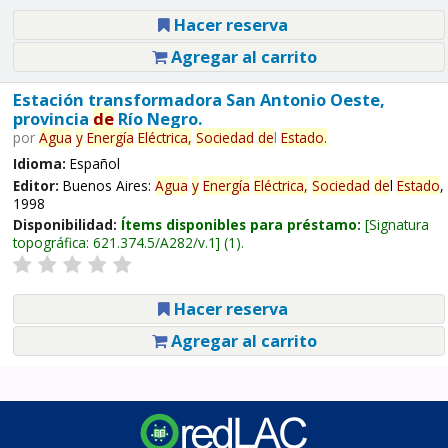
Hacer reserva
Agregar al carrito
Estación transformadora San Antonio Oeste,
provincia
de
Río Negro.
por
Agua
y
Energía
Eléctrica,
Sociedad
de
l
Estado
.
Idioma:
Español
Editor:
Buenos Aires:
Agua
y
Energía
Eléctrica,
Sociedad
de
l
Estado
,
1998
Disponibilidad:
Ítems disponibles para préstamo:
Signatura
topográfica:
621.374.5/A282/v.1
(1).
Hacer reserva
Agregar al carrito