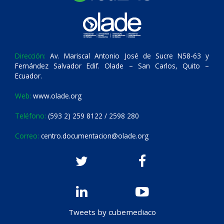
Dirección:
Av. Mariscal Antonio José de Sucre N58-63 y
Fernández Salvador Edif. Olade – San Carlos, Quito –
Ecuador.
Web:
www.olade.org
Teléfono:
(593 2) 259 8122 / 2598 280
Correo:
centro.documentacion@olade.org
Tweets by cubemediaco