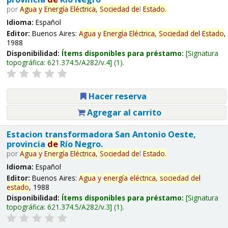
por
Agua
y
Energía
Eléctrica,
Sociedad
de
l
Estado
.
Idioma:
Español
Editor:
Buenos Aires:
Agua
y
Energía
Eléctrica,
Sociedad
de
l
Estado
,
1988
Disponibilidad:
Ítems disponibles para préstamo:
Signatura
topográfica:
621.374.5/A282/v.4
(1).
Hacer reserva
Agregar al carrito
Estacion transformadora San Antonio Oeste,
provincia
de
Río Negro.
por
Agua
y
Energía
Eléctrica,
Sociedad
de
l
Estado
.
Idioma:
Español
Editor:
Buenos Aires:
Agua
y
energía
eléctrica,
sociedad
de
l
estado
, 1988
Disponibilidad:
Ítems disponibles para préstamo:
Signatura
topográfica:
621.374.5/A282/v.3
(1).