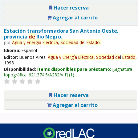
Hacer reserva
Agregar al carrito
Estación transformadora San Antonio Oeste,
provincia
de
Río Negro.
por
Agua
y
Energía
Eléctrica,
Sociedad
de
l
Estado
.
Idioma:
Español
Editor:
Buenos Aires:
Agua
y
Energía
Eléctrica,
Sociedad
de
l
Estado
,
1998
Disponibilidad:
Ítems disponibles para préstamo:
Signatura
topográfica:
621.374.5/A282/v.1
(1).
Hacer reserva
Agregar al carrito