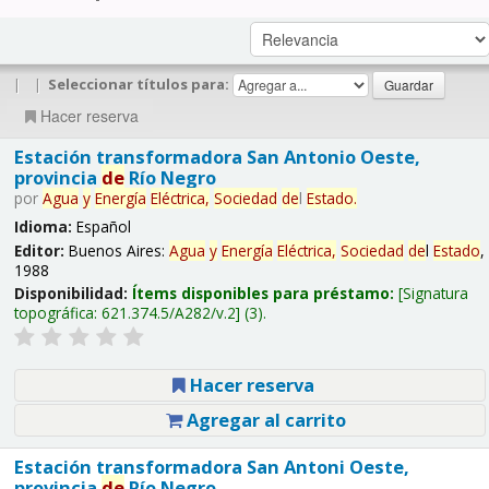
|
|
Seleccionar títulos para:
Hacer reserva
Estación transformadora San Antonio Oeste,
provincia
de
Río Negro
por
Agua
y
Energía
Eléctrica,
Sociedad
de
l
Estado
.
Idioma:
Español
Editor:
Buenos Aires:
Agua
y
Energía
Eléctrica,
Sociedad
de
l
Estado
,
1988
Disponibilidad:
Ítems disponibles para préstamo:
Signatura
topográfica:
621.374.5/A282/v.2
(3).
Hacer reserva
Agregar al carrito
Estación transformadora San Antoni Oeste,
provincia
de
Río Negro