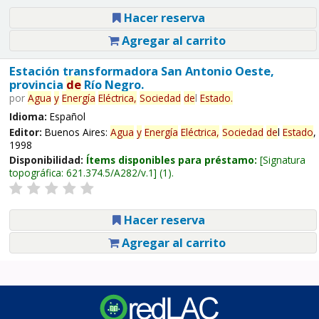
Hacer reserva
Agregar al carrito
Estación transformadora San Antonio Oeste,
provincia
de
Río Negro.
por
Agua
y
Energía
Eléctrica,
Sociedad
de
l
Estado
.
Idioma:
Español
Editor:
Buenos Aires:
Agua
y
Energía
Eléctrica,
Sociedad
de
l
Estado
,
1998
Disponibilidad:
Ítems disponibles para préstamo:
Signatura
topográfica:
621.374.5/A282/v.1
(1).
Hacer reserva
Agregar al carrito