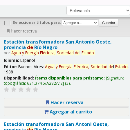
|
|
Seleccionar títulos para:
Hacer reserva
Estación transformadora San Antonio Oeste,
provincia
de
Río Negro
por
Agua
y
Energía
Eléctrica,
Sociedad
de
l
Estado
.
Idioma:
Español
Editor:
Buenos Aires:
Agua
y
Energía
Eléctrica,
Sociedad
de
l
Estado
,
1988
Disponibilidad:
Ítems disponibles para préstamo:
Signatura
topográfica:
621.374.5/A282/v.2
(3).
Hacer reserva
Agregar al carrito
Estación transformadora San Antoni Oeste,
provincia
de
Río Negro