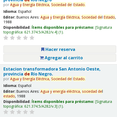
por
Agua
y
Energía
Eléctrica,
Sociedad
de
l
Estado
.
Idioma:
Español
Editor:
Buenos Aires:
Agua
y
Energía
Eléctrica,
Sociedad
de
l
Estado
,
1988
Disponibilidad:
Ítems disponibles para préstamo:
Signatura
topográfica:
621.374.5/A282/v.4
(1).
Hacer reserva
Agregar al carrito
Estacion transformadora San Antonio Oeste,
provincia
de
Río Negro.
por
Agua
y
Energía
Eléctrica,
Sociedad
de
l
Estado
.
Idioma:
Español
Editor:
Buenos Aires:
Agua
y
energía
eléctrica,
sociedad
de
l
estado
, 1988
Disponibilidad:
Ítems disponibles para préstamo:
Signatura
topográfica:
621.374.5/A282/v.3
(1).