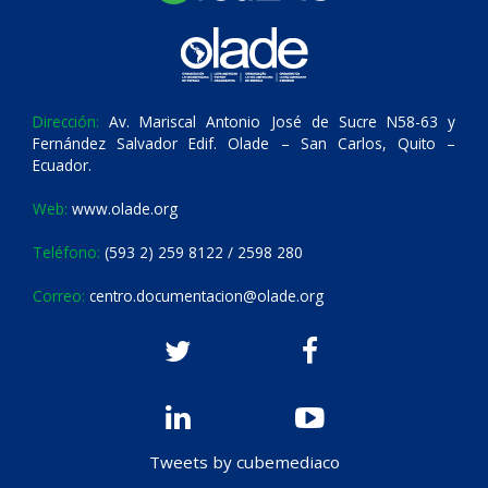
Dirección:
Av. Mariscal Antonio José de Sucre N58-63 y
Fernández Salvador Edif. Olade – San Carlos, Quito –
Ecuador.
Web:
www.olade.org
Teléfono:
(593 2) 259 8122 / 2598 280
Correo:
centro.documentacion@olade.org
Tweets by cubemediaco