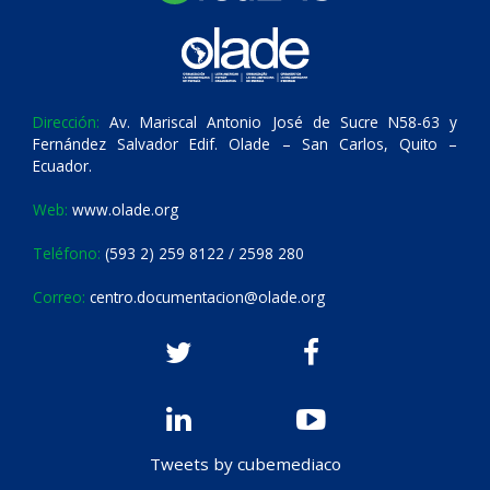
Dirección:
Av. Mariscal Antonio José de Sucre N58-63 y
Fernández Salvador Edif. Olade – San Carlos, Quito –
Ecuador.
Web:
www.olade.org
Teléfono:
(593 2) 259 8122 / 2598 280
Correo:
centro.documentacion@olade.org
Tweets by cubemediaco