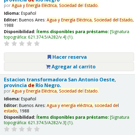
por
Agua
y
Energía
Eléctrica,
Sociedad
de
l
Estado
.
Idioma:
Español
Editor:
Buenos Aires:
Agua
y
Energía
Eléctrica,
Sociedad
de
l
Estado
,
1988
Disponibilidad:
Ítems disponibles para préstamo:
Signatura
topográfica:
621.374.5/A282/v.4
(1).
Hacer reserva
Agregar al carrito
Estacion transformadora San Antonio Oeste,
provincia
de
Río Negro.
por
Agua
y
Energía
Eléctrica,
Sociedad
de
l
Estado
.
Idioma:
Español
Editor:
Buenos Aires:
Agua
y
energía
eléctrica,
sociedad
de
l
estado
, 1988
Disponibilidad:
Ítems disponibles para préstamo:
Signatura
topográfica:
621.374.5/A282/v.3
(1).