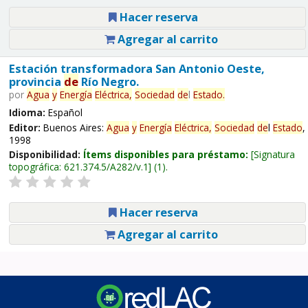
Hacer reserva
Agregar al carrito
Estación transformadora San Antonio Oeste,
provincia
de
Río Negro.
por
Agua
y
Energía
Eléctrica,
Sociedad
de
l
Estado
.
Idioma:
Español
Editor:
Buenos Aires:
Agua
y
Energía
Eléctrica,
Sociedad
de
l
Estado
,
1998
Disponibilidad:
Ítems disponibles para préstamo:
Signatura
topográfica:
621.374.5/A282/v.1
(1).
Hacer reserva
Agregar al carrito