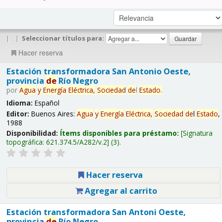
|
|
Seleccionar títulos para:
Hacer reserva
Estación transformadora San Antonio Oeste,
provincia
de
Río Negro
por
Agua
y
Energía
Eléctrica,
Sociedad
de
l
Estado
.
Idioma:
Español
Editor:
Buenos Aires:
Agua
y
Energía
Eléctrica,
Sociedad
de
l
Estado
,
1988
Disponibilidad:
Ítems disponibles para préstamo:
Signatura
topográfica:
621.374.5/A282/v.2
(3).
Hacer reserva
Agregar al carrito
Estación transformadora San Antoni Oeste,
provincia
de
Río Negro