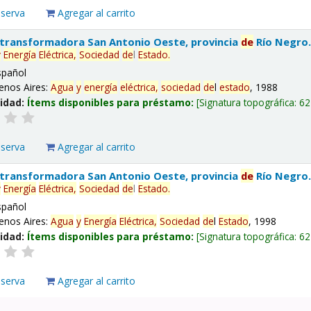
eserva
Agregar al carrito
 transformadora San Antonio Oeste, provincia
de
Río Negro
y
Energía
Eléctrica,
Sociedad
de
l
Estado
.
spañol
enos Aires:
Agua
y
energía
eléctrica,
sociedad
de
l
estado
, 1988
lidad:
Ítems disponibles para préstamo:
Signatura topográfica:
62
eserva
Agregar al carrito
 transformadora San Antonio Oeste, provincia
de
Río Negro
y
Energía
Eléctrica,
Sociedad
de
l
Estado
.
spañol
enos Aires:
Agua
y
Energía
Eléctrica,
Sociedad
de
l
Estado
, 1998
lidad:
Ítems disponibles para préstamo:
Signatura topográfica:
62
eserva
Agregar al carrito