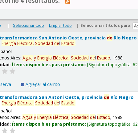
tornó 4 resultados.
|
Seleccionar todo
Limpiar todo
|
Seleccionar títulos para:
o
 transformadora San Antonio Oeste, provincia
de
Río Negro
y
Energía
Eléctrica,
Sociedad
de
l
Estado
.
spañol
enos Aires:
Agua
y
Energía
Eléctrica,
Sociedad
de
l
Estado
, 1988
lidad:
Ítems disponibles para préstamo:
Signatura topográfica:
62
eserva
Agregar al carrito
 transformadora San Antoni Oeste, provincia
de
Río Negro
y
Energía
Eléctrica,
Sociedad
de
l
Estado
.
spañol
enos Aires:
Agua
y
Energía
Eléctrica,
Sociedad
de
l
Estado
, 1988
lidad:
Ítems disponibles para préstamo:
Signatura topográfica:
62