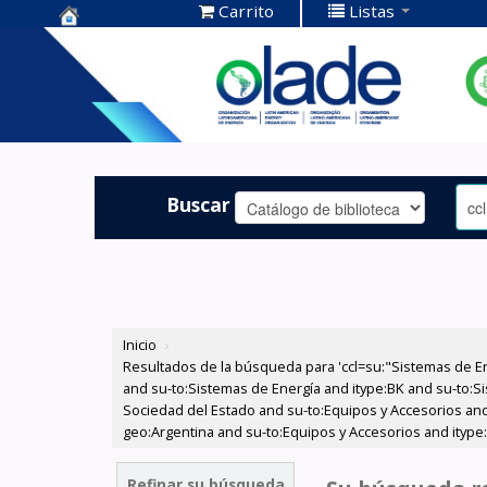
Carrito
Listas
Centro de
Documentación
OLADE -
Buscar
Inicio
›
Resultados de la búsqueda para 'ccl=su:"Sistemas de E
and su-to:Sistemas de Energía and itype:BK and su-to:Si
Sociedad del Estado and su-to:Equipos y Accesorios and
geo:Argentina and su-to:Equipos y Accesorios and itype
Refinar su búsqueda