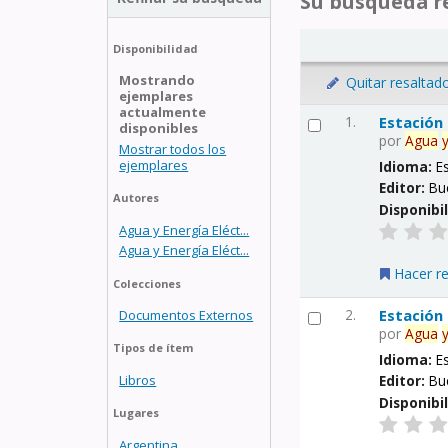
Su búsqueda re
Disponibilidad
Mostrando
Quitar resaltad
ejemplares
actualmente
1.
Estación
disponibles
por
Agua
Mostrar todos los
ejemplares
Idioma:
E
Editor:
Bu
Autores
Disponibi
Agua y Energía Eléct...
Agua y Energía Eléct...
Hacer r
Colecciones
2.
Estación
Documentos Externos
por
Agua
Tipos de ítem
Idioma:
E
Libros
Editor:
Bu
Disponibi
Lugares
Argentina