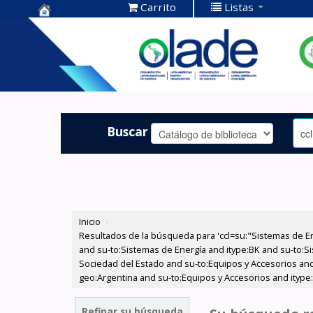
Carrito
Listas
Centro de
Documentación
OLADE -
Buscar
Inicio
›
Resultados de la búsqueda para 'ccl=su:"Sistemas de E
and su-to:Sistemas de Energía and itype:BK and su-to:Si
Sociedad del Estado and su-to:Equipos y Accesorios and
geo:Argentina and su-to:Equipos y Accesorios and itype
Refinar su búsqueda