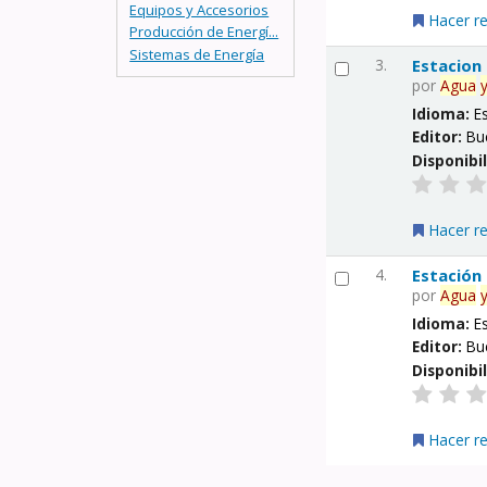
Equipos y Accesorios
Hacer r
Producción de Energí...
Sistemas de Energía
3.
Estacion
por
Agua
Idioma:
E
Editor:
Bu
Disponibi
Hacer r
4.
Estación
por
Agua
Idioma:
E
Editor:
Bu
Disponibi
Hacer r