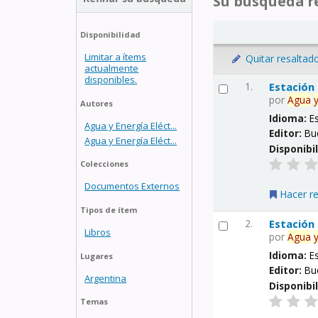
Su búsqueda re
Disponibilidad
Limitar a ítems
Quitar resaltad
actualmente
disponibles.
1.
Estación
por
Agua
Autores
Idioma:
E
Agua y Energía Eléct...
Editor:
Bu
Agua y Energía Eléct...
Disponibi
Colecciones
Documentos Externos
Hacer r
Tipos de ítem
2.
Estación
Libros
por
Agua
Idioma:
E
Lugares
Editor:
Bu
Argentina
Disponibi
Temas