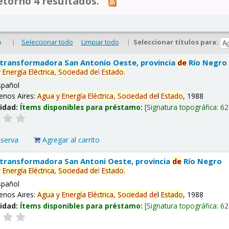
tornó 4 resultados.
|
Seleccionar todo
Limpiar todo
|
Seleccionar títulos para:
o
 transformadora San Antonio Oeste, provincia
de
Río Negro
y
Energía
Eléctrica,
Sociedad
de
l
Estado
.
spañol
enos Aires:
Agua
y
Energía
Eléctrica,
Sociedad
de
l
Estado
, 1988
lidad:
Ítems disponibles para préstamo:
Signatura topográfica:
62
eserva
Agregar al carrito
 transformadora San Antoni Oeste, provincia
de
Río Negro
y
Energía
Eléctrica,
Sociedad
de
l
Estado
.
spañol
enos Aires:
Agua
y
Energía
Eléctrica,
Sociedad
de
l
Estado
, 1988
lidad:
Ítems disponibles para préstamo:
Signatura topográfica:
62