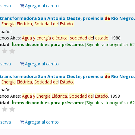
eserva
Agregar al carrito
 transformadora San Antonio Oeste, provincia
de
Río Negro
y
Energía
Eléctrica,
Sociedad
de
l
Estado
.
spañol
enos Aires:
Agua
y
energía
eléctrica,
sociedad
de
l
estado
, 1988
lidad:
Ítems disponibles para préstamo:
Signatura topográfica:
62
eserva
Agregar al carrito
 transformadora San Antonio Oeste, provincia
de
Río Negro
y
Energía
Eléctrica,
Sociedad
de
l
Estado
.
spañol
enos Aires:
Agua
y
Energía
Eléctrica,
Sociedad
de
l
Estado
, 1998
lidad:
Ítems disponibles para préstamo:
Signatura topográfica:
62
eserva
Agregar al carrito