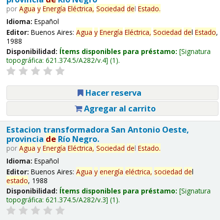
por
Agua
y
Energía
Eléctrica,
Sociedad
de
l
Estado
.
Idioma:
Español
Editor:
Buenos Aires:
Agua
y
Energía
Eléctrica,
Sociedad
de
l
Estado
,
1988
Disponibilidad:
Ítems disponibles para préstamo:
Signatura
topográfica:
621.374.5/A282/v.4
(1).
Hacer reserva
Agregar al carrito
Estacion transformadora San Antonio Oeste,
provincia
de
Río Negro.
por
Agua
y
Energía
Eléctrica,
Sociedad
de
l
Estado
.
Idioma:
Español
Editor:
Buenos Aires:
Agua
y
energía
eléctrica,
sociedad
de
l
estado
, 1988
Disponibilidad:
Ítems disponibles para préstamo:
Signatura
topográfica:
621.374.5/A282/v.3
(1).