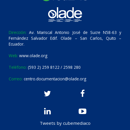
Dirección:
Av. Mariscal Antonio José de Sucre N58-63 y
Fernández Salvador Edif. Olade – San Carlos, Quito –
Ecuador.
Web:
www.olade.org
Teléfono:
(593 2) 259 8122 / 2598 280
Correo:
centro.documentacion@olade.org
Tweets by cubemediaco