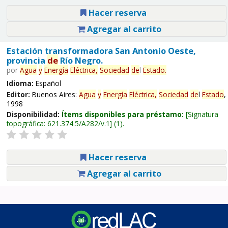
Hacer reserva
Agregar al carrito
Estación transformadora San Antonio Oeste,
provincia
de
Río Negro.
por
Agua
y
Energía
Eléctrica,
Sociedad
de
l
Estado
.
Idioma:
Español
Editor:
Buenos Aires:
Agua
y
Energía
Eléctrica,
Sociedad
de
l
Estado
,
1998
Disponibilidad:
Ítems disponibles para préstamo:
Signatura
topográfica:
621.374.5/A282/v.1
(1).
Hacer reserva
Agregar al carrito