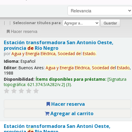
|
|
Seleccionar títulos para:
Hacer reserva
Estación transformadora San Antonio Oeste,
provincia
de
Río Negro
por
Agua
y
Energía
Eléctrica,
Sociedad
de
l
Estado
.
Idioma:
Español
Editor:
Buenos Aires:
Agua
y
Energía
Eléctrica,
Sociedad
de
l
Estado
,
1988
Disponibilidad:
Ítems disponibles para préstamo:
Signatura
topográfica:
621.374.5/A282/v.2
(3).
Hacer reserva
Agregar al carrito
Estación transformadora San Antoni Oeste,
provincia
de
Río Negro