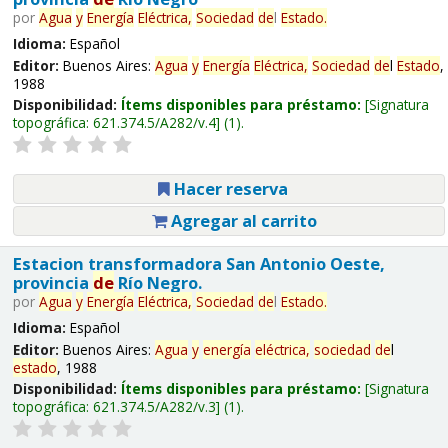
por
Agua
y
Energía
Eléctrica,
Sociedad
de
l
Estado
.
Idioma:
Español
Editor:
Buenos Aires:
Agua
y
Energía
Eléctrica,
Sociedad
de
l
Estado
,
1988
Disponibilidad:
Ítems disponibles para préstamo:
Signatura
topográfica:
621.374.5/A282/v.4
(1).
Hacer reserva
Agregar al carrito
Estacion transformadora San Antonio Oeste,
provincia
de
Río Negro.
por
Agua
y
Energía
Eléctrica,
Sociedad
de
l
Estado
.
Idioma:
Español
Editor:
Buenos Aires:
Agua
y
energía
eléctrica,
sociedad
de
l
estado
, 1988
Disponibilidad:
Ítems disponibles para préstamo:
Signatura
topográfica:
621.374.5/A282/v.3
(1).