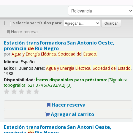
|
|
Seleccionar títulos para:
Hacer reserva
Estación transformadora San Antonio Oeste,
provincia
de
Río Negro
por
Agua
y
Energía
Eléctrica,
Sociedad
de
l
Estado
.
Idioma:
Español
Editor:
Buenos Aires:
Agua
y
Energía
Eléctrica,
Sociedad
de
l
Estado
,
1988
Disponibilidad:
Ítems disponibles para préstamo:
Signatura
topográfica:
621.374.5/A282/v.2
(3).
Hacer reserva
Agregar al carrito
Estación transformadora San Antoni Oeste,
provincia
de
Río Negro