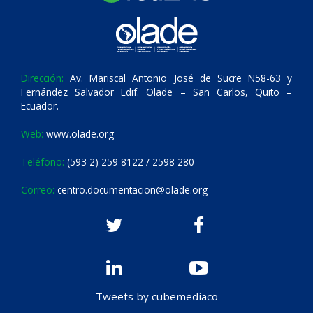
Dirección:
Av. Mariscal Antonio José de Sucre N58-63 y
Fernández Salvador Edif. Olade – San Carlos, Quito –
Ecuador.
Web:
www.olade.org
Teléfono:
(593 2) 259 8122 / 2598 280
Correo:
centro.documentacion@olade.org
Tweets by cubemediaco