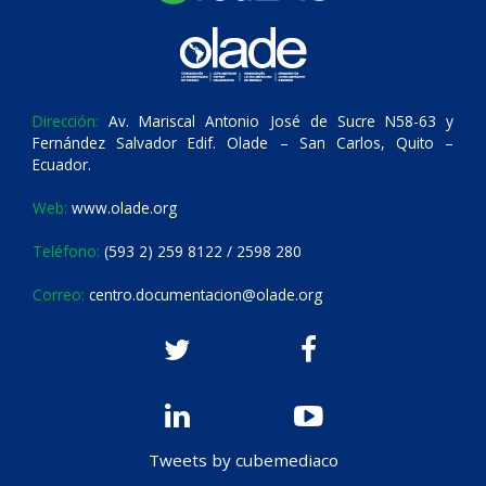
Dirección:
Av. Mariscal Antonio José de Sucre N58-63 y
Fernández Salvador Edif. Olade – San Carlos, Quito –
Ecuador.
Web:
www.olade.org
Teléfono:
(593 2) 259 8122 / 2598 280
Correo:
centro.documentacion@olade.org
Tweets by cubemediaco