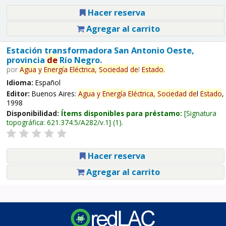
Hacer reserva
Agregar al carrito
Estación transformadora San Antonio Oeste,
provincia
de
Río Negro.
por
Agua
y
Energía
Eléctrica,
Sociedad
de
l
Estado
.
Idioma:
Español
Editor:
Buenos Aires:
Agua
y
Energía
Eléctrica,
Sociedad
de
l
Estado
,
1998
Disponibilidad:
Ítems disponibles para préstamo:
Signatura
topográfica:
621.374.5/A282/v.1
(1).
Hacer reserva
Agregar al carrito