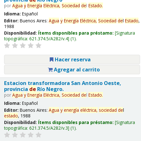
por
Agua
y
Energía
Eléctrica,
Sociedad
de
l
Estado
.
Idioma:
Español
Editor:
Buenos Aires:
Agua
y
Energía
Eléctrica,
Sociedad
de
l
Estado
,
1988
Disponibilidad:
Ítems disponibles para préstamo:
Signatura
topográfica:
621.374.5/A282/v.4
(1).
Hacer reserva
Agregar al carrito
Estacion transformadora San Antonio Oeste,
provincia
de
Río Negro.
por
Agua
y
Energía
Eléctrica,
Sociedad
de
l
Estado
.
Idioma:
Español
Editor:
Buenos Aires:
Agua
y
energía
eléctrica,
sociedad
de
l
estado
, 1988
Disponibilidad:
Ítems disponibles para préstamo:
Signatura
topográfica:
621.374.5/A282/v.3
(1).