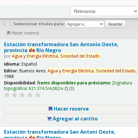
|
|
Seleccionar títulos para:
Hacer reserva
Estación transformadora San Antonio Oeste,
provincia
de
Río Negro
por
Agua
y
Energía
Eléctrica,
Sociedad
de
l
Estado
.
Idioma:
Español
Editor:
Buenos Aires:
Agua
y
Energía
Eléctrica,
Sociedad
de
l
Estado
,
1988
Disponibilidad:
Ítems disponibles para préstamo:
Signatura
topográfica:
621.374.5/A282/v.2
(3).
Hacer reserva
Agregar al carrito
Estación transformadora San Antoni Oeste,
provincia
de
Río Negro