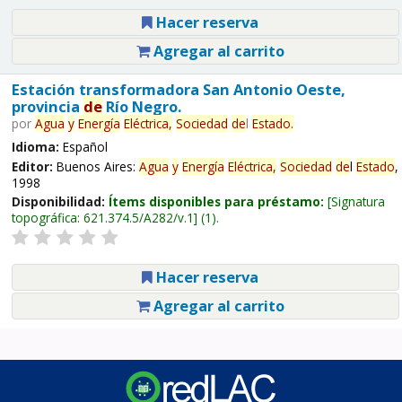
Hacer reserva
Agregar al carrito
Estación transformadora San Antonio Oeste,
provincia
de
Río Negro.
por
Agua
y
Energía
Eléctrica,
Sociedad
de
l
Estado
.
Idioma:
Español
Editor:
Buenos Aires:
Agua
y
Energía
Eléctrica,
Sociedad
de
l
Estado
,
1998
Disponibilidad:
Ítems disponibles para préstamo:
Signatura
topográfica:
621.374.5/A282/v.1
(1).
Hacer reserva
Agregar al carrito