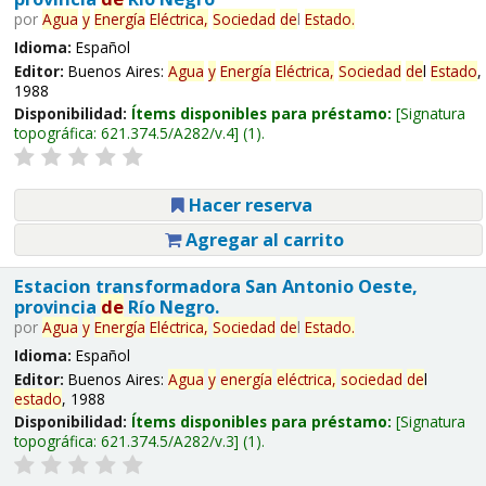
por
Agua
y
Energía
Eléctrica,
Sociedad
de
l
Estado
.
Idioma:
Español
Editor:
Buenos Aires:
Agua
y
Energía
Eléctrica,
Sociedad
de
l
Estado
,
1988
Disponibilidad:
Ítems disponibles para préstamo:
Signatura
topográfica:
621.374.5/A282/v.4
(1).
Hacer reserva
Agregar al carrito
Estacion transformadora San Antonio Oeste,
provincia
de
Río Negro.
por
Agua
y
Energía
Eléctrica,
Sociedad
de
l
Estado
.
Idioma:
Español
Editor:
Buenos Aires:
Agua
y
energía
eléctrica,
sociedad
de
l
estado
, 1988
Disponibilidad:
Ítems disponibles para préstamo:
Signatura
topográfica:
621.374.5/A282/v.3
(1).