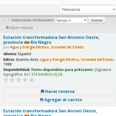
|
|
Seleccionar títulos para:
Hacer reserva
Estación transformadora San Antonio Oeste,
provincia
de
Río Negro
por
Agua
y
Energía
Eléctrica,
Sociedad
de
l
Estado
.
Idioma:
Español
Editor:
Buenos Aires:
Agua
y
Energía
Eléctrica,
Sociedad
de
l
Estado
,
1988
Disponibilidad:
Ítems disponibles para préstamo:
Signatura
topográfica:
621.374.5/A282/v.2
(3).
Hacer reserva
Agregar al carrito
Estación transformadora San Antoni Oeste,
provincia
de
Río Negro