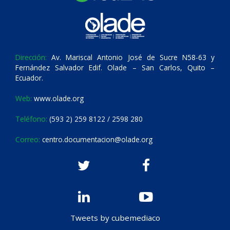
Dirección:
Av. Mariscal Antonio José de Sucre N58-63 y
Fernández Salvador Edif. Olade – San Carlos, Quito –
Ecuador.
Web:
www.olade.org
Teléfono:
(593 2) 259 8122 / 2598 280
Correo:
centro.documentacion@olade.org
Tweets by cubemediaco