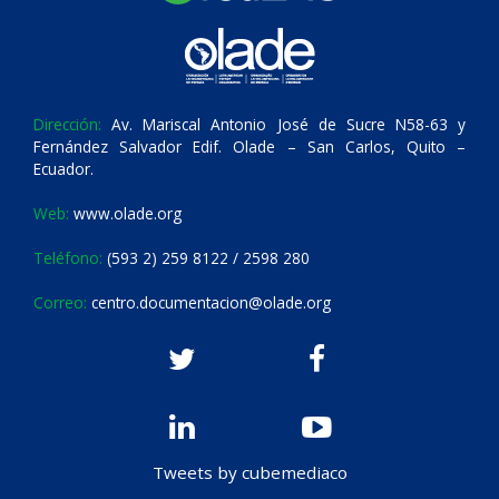
Dirección:
Av. Mariscal Antonio José de Sucre N58-63 y
Fernández Salvador Edif. Olade – San Carlos, Quito –
Ecuador.
Web:
www.olade.org
Teléfono:
(593 2) 259 8122 / 2598 280
Correo:
centro.documentacion@olade.org
Tweets by cubemediaco