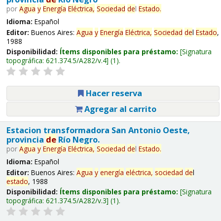
por
Agua
y
Energía
Eléctrica,
Sociedad
de
l
Estado
.
Idioma:
Español
Editor:
Buenos Aires:
Agua
y
Energía
Eléctrica,
Sociedad
de
l
Estado
,
1988
Disponibilidad:
Ítems disponibles para préstamo:
Signatura
topográfica:
621.374.5/A282/v.4
(1).
Hacer reserva
Agregar al carrito
Estacion transformadora San Antonio Oeste,
provincia
de
Río Negro.
por
Agua
y
Energía
Eléctrica,
Sociedad
de
l
Estado
.
Idioma:
Español
Editor:
Buenos Aires:
Agua
y
energía
eléctrica,
sociedad
de
l
estado
, 1988
Disponibilidad:
Ítems disponibles para préstamo:
Signatura
topográfica:
621.374.5/A282/v.3
(1).