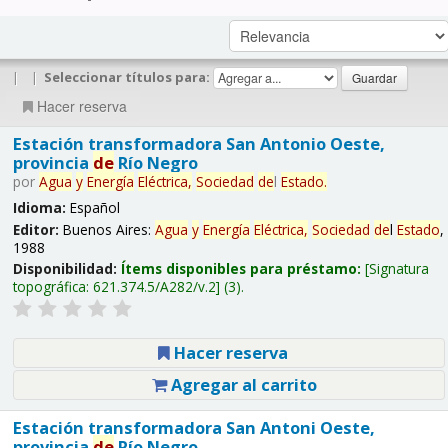
|
|
Seleccionar títulos para:
Hacer reserva
Estación transformadora San Antonio Oeste,
provincia
de
Río Negro
por
Agua
y
Energía
Eléctrica,
Sociedad
de
l
Estado
.
Idioma:
Español
Editor:
Buenos Aires:
Agua
y
Energía
Eléctrica,
Sociedad
de
l
Estado
,
1988
Disponibilidad:
Ítems disponibles para préstamo:
Signatura
topográfica:
621.374.5/A282/v.2
(3).
Hacer reserva
Agregar al carrito
Estación transformadora San Antoni Oeste,
provincia
de
Río Negro