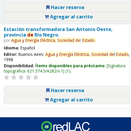
Hacer reserva
Agregar al carrito
Estación transformadora San Antonio Oeste,
provincia
de
Río Negro.
por
Agua
y
Energía
Eléctrica,
Sociedad
de
l
Estado
.
Idioma:
Español
Editor:
Buenos Aires:
Agua
y
Energía
Eléctrica,
Sociedad
de
l
Estado
,
1998
Disponibilidad:
Ítems disponibles para préstamo:
Signatura
topográfica:
621.374.5/A282/v.1
(1).
Hacer reserva
Agregar al carrito