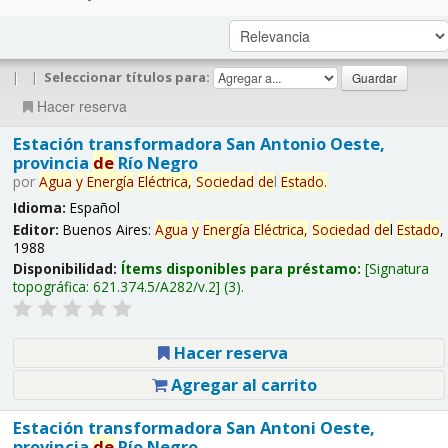
|
|
Seleccionar títulos para:
Hacer reserva
Estación transformadora San Antonio Oeste,
provincia
de
Río Negro
por
Agua
y
Energía
Eléctrica,
Sociedad
de
l
Estado
.
Idioma:
Español
Editor:
Buenos Aires:
Agua
y
Energía
Eléctrica,
Sociedad
de
l
Estado
,
1988
Disponibilidad:
Ítems disponibles para préstamo:
Signatura
topográfica:
621.374.5/A282/v.2
(3).
Hacer reserva
Agregar al carrito
Estación transformadora San Antoni Oeste,
provincia
de
Río Negro