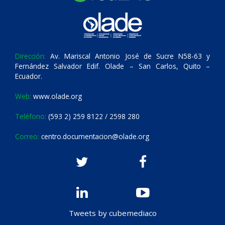
Dirección:
Av. Mariscal Antonio José de Sucre N58-63 y
Fernández Salvador Edif. Olade – San Carlos, Quito –
Ecuador.
Web:
www.olade.org
Teléfono:
(593 2) 259 8122 / 2598 280
Correo:
centro.documentacion@olade.org
Tweets by cubemediaco