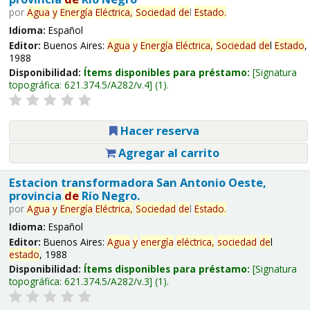
por
Agua
y
Energía
Eléctrica,
Sociedad
de
l
Estado
.
Idioma:
Español
Editor:
Buenos Aires:
Agua
y
Energía
Eléctrica,
Sociedad
de
l
Estado
,
1988
Disponibilidad:
Ítems disponibles para préstamo:
Signatura
topográfica:
621.374.5/A282/v.4
(1).
Hacer reserva
Agregar al carrito
Estacion transformadora San Antonio Oeste,
provincia
de
Río Negro.
por
Agua
y
Energía
Eléctrica,
Sociedad
de
l
Estado
.
Idioma:
Español
Editor:
Buenos Aires:
Agua
y
energía
eléctrica,
sociedad
de
l
estado
, 1988
Disponibilidad:
Ítems disponibles para préstamo:
Signatura
topográfica:
621.374.5/A282/v.3
(1).