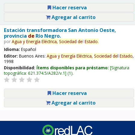
Hacer reserva
Agregar al carrito
Estación transformadora San Antonio Oeste,
provincia
de
Río Negro.
por
Agua
y
Energía
Eléctrica,
Sociedad
de
l
Estado
.
Idioma:
Español
Editor:
Buenos Aires:
Agua
y
Energía
Eléctrica,
Sociedad
de
l
Estado
,
1998
Disponibilidad:
Ítems disponibles para préstamo:
Signatura
topográfica:
621.374.5/A282/v.1
(1).
Hacer reserva
Agregar al carrito