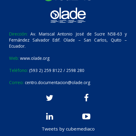
Dirección:
Av. Mariscal Antonio José de Sucre N58-63 y
Fernández Salvador Edif. Olade – San Carlos, Quito –
Ecuador.
Web:
www.olade.org
Teléfono:
(593 2) 259 8122 / 2598 280
Correo:
centro.documentacion@olade.org
Tweets by cubemediaco