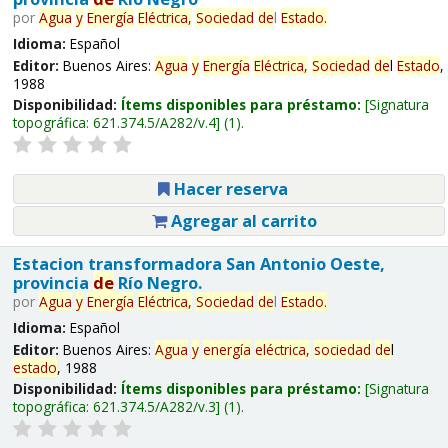
por
Agua
y
Energía
Eléctrica,
Sociedad
de
l
Estado
.
Idioma:
Español
Editor:
Buenos Aires:
Agua
y
Energía
Eléctrica,
Sociedad
de
l
Estado
,
1988
Disponibilidad:
Ítems disponibles para préstamo:
Signatura
topográfica:
621.374.5/A282/v.4
(1).
Hacer reserva
Agregar al carrito
Estacion transformadora San Antonio Oeste,
provincia
de
Río Negro.
por
Agua
y
Energía
Eléctrica,
Sociedad
de
l
Estado
.
Idioma:
Español
Editor:
Buenos Aires:
Agua
y
energía
eléctrica,
sociedad
de
l
estado
, 1988
Disponibilidad:
Ítems disponibles para préstamo:
Signatura
topográfica:
621.374.5/A282/v.3
(1).