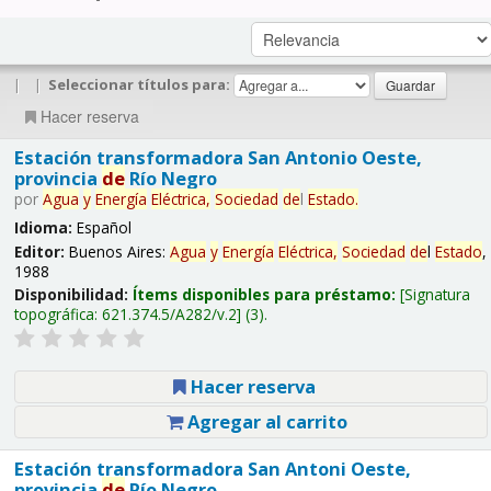
|
|
Seleccionar títulos para:
Hacer reserva
Estación transformadora San Antonio Oeste,
provincia
de
Río Negro
por
Agua
y
Energía
Eléctrica,
Sociedad
de
l
Estado
.
Idioma:
Español
Editor:
Buenos Aires:
Agua
y
Energía
Eléctrica,
Sociedad
de
l
Estado
,
1988
Disponibilidad:
Ítems disponibles para préstamo:
Signatura
topográfica:
621.374.5/A282/v.2
(3).
Hacer reserva
Agregar al carrito
Estación transformadora San Antoni Oeste,
provincia
de
Río Negro