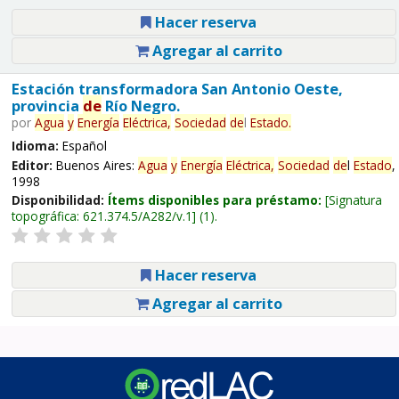
Hacer reserva
Agregar al carrito
Estación transformadora San Antonio Oeste,
provincia
de
Río Negro.
por
Agua
y
Energía
Eléctrica,
Sociedad
de
l
Estado
.
Idioma:
Español
Editor:
Buenos Aires:
Agua
y
Energía
Eléctrica,
Sociedad
de
l
Estado
,
1998
Disponibilidad:
Ítems disponibles para préstamo:
Signatura
topográfica:
621.374.5/A282/v.1
(1).
Hacer reserva
Agregar al carrito