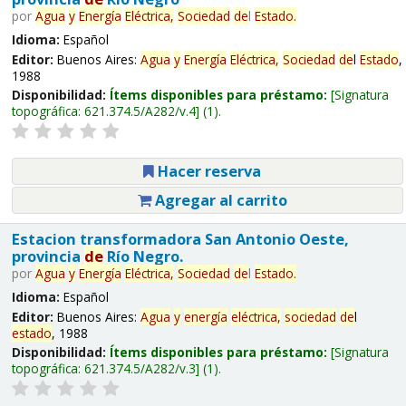
por
Agua
y
Energía
Eléctrica,
Sociedad
de
l
Estado
.
Idioma:
Español
Editor:
Buenos Aires:
Agua
y
Energía
Eléctrica,
Sociedad
de
l
Estado
,
1988
Disponibilidad:
Ítems disponibles para préstamo:
Signatura
topográfica:
621.374.5/A282/v.4
(1).
Hacer reserva
Agregar al carrito
Estacion transformadora San Antonio Oeste,
provincia
de
Río Negro.
por
Agua
y
Energía
Eléctrica,
Sociedad
de
l
Estado
.
Idioma:
Español
Editor:
Buenos Aires:
Agua
y
energía
eléctrica,
sociedad
de
l
estado
, 1988
Disponibilidad:
Ítems disponibles para préstamo:
Signatura
topográfica:
621.374.5/A282/v.3
(1).