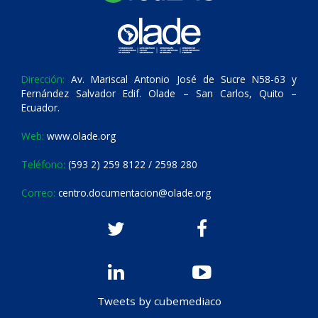
Dirección:
Av. Mariscal Antonio José de Sucre N58-63 y
Fernández Salvador Edif. Olade – San Carlos, Quito –
Ecuador.
Web:
www.olade.org
Teléfono:
(593 2) 259 8122 / 2598 280
Correo:
centro.documentacion@olade.org
Tweets by cubemediaco