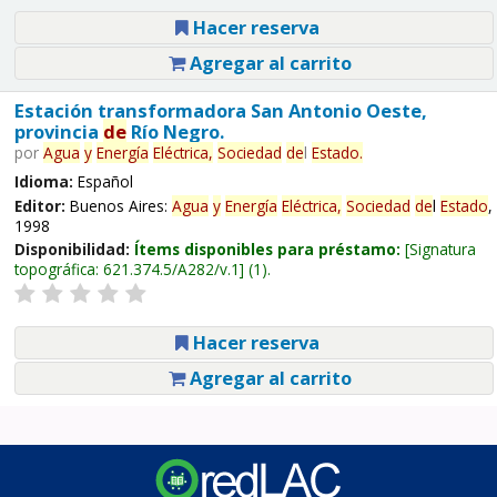
Hacer reserva
Agregar al carrito
Estación transformadora San Antonio Oeste,
provincia
de
Río Negro.
por
Agua
y
Energía
Eléctrica,
Sociedad
de
l
Estado
.
Idioma:
Español
Editor:
Buenos Aires:
Agua
y
Energía
Eléctrica,
Sociedad
de
l
Estado
,
1998
Disponibilidad:
Ítems disponibles para préstamo:
Signatura
topográfica:
621.374.5/A282/v.1
(1).
Hacer reserva
Agregar al carrito