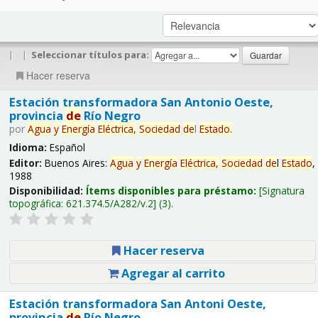
|
|
Seleccionar títulos para:
Hacer reserva
Estación transformadora San Antonio Oeste,
provincia
de
Río Negro
por
Agua
y
Energía
Eléctrica,
Sociedad
de
l
Estado
.
Idioma:
Español
Editor:
Buenos Aires:
Agua
y
Energía
Eléctrica,
Sociedad
de
l
Estado
,
1988
Disponibilidad:
Ítems disponibles para préstamo:
Signatura
topográfica:
621.374.5/A282/v.2
(3).
Hacer reserva
Agregar al carrito
Estación transformadora San Antoni Oeste,
provincia
de
Río Negro