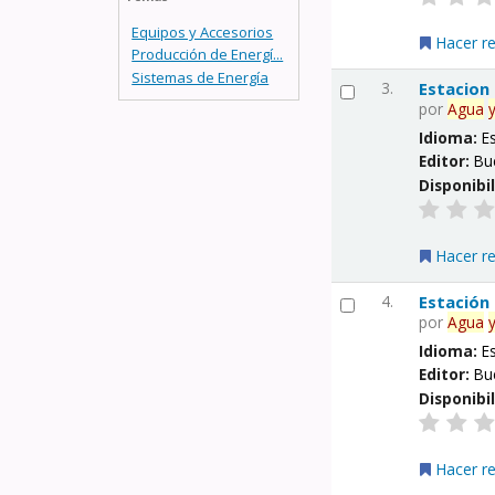
Equipos y Accesorios
Hacer r
Producción de Energí...
Sistemas de Energía
3.
Estacion
por
Agua
Idioma:
E
Editor:
Bu
Disponibi
Hacer r
4.
Estación
por
Agua
Idioma:
E
Editor:
Bu
Disponibi
Hacer r