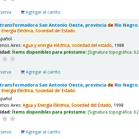
eserva
Agregar al carrito
 transformadora San Antonio Oeste, provincia
de
Río Negro
y
Energía
Eléctrica,
Sociedad
de
l
Estado
.
spañol
enos Aires:
Agua
y
energía
eléctrica,
sociedad
de
l
estado
, 1988
lidad:
Ítems disponibles para préstamo:
Signatura topográfica:
62
eserva
Agregar al carrito
 transformadora San Antonio Oeste, provincia
de
Río Negro
y
Energía
Eléctrica,
Sociedad
de
l
Estado
.
spañol
enos Aires:
Agua
y
Energía
Eléctrica,
Sociedad
de
l
Estado
, 1998
lidad:
Ítems disponibles para préstamo:
Signatura topográfica:
62
eserva
Agregar al carrito