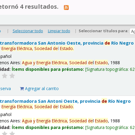
tornó 4 resultados.
|
Seleccionar todo
Limpiar todo
|
Seleccionar títulos para:
o
 transformadora San Antonio Oeste, provincia
de
Río Negro
y
Energía
Eléctrica,
Sociedad
de
l
Estado
.
spañol
enos Aires:
Agua
y
Energía
Eléctrica,
Sociedad
de
l
Estado
, 1988
lidad:
Ítems disponibles para préstamo:
Signatura topográfica:
62
eserva
Agregar al carrito
 transformadora San Antoni Oeste, provincia
de
Río Negro
y
Energía
Eléctrica,
Sociedad
de
l
Estado
.
spañol
enos Aires:
Agua
y
Energía
Eléctrica,
Sociedad
de
l
Estado
, 1988
lidad:
Ítems disponibles para préstamo:
Signatura topográfica:
62