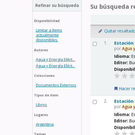
Refinar su búsqueda
Su búsqueda re
Disponibilidad
Limitar a ítems
Quitar resaltad
actualmente
disponibles.
1.
Estación
por
Agua
Autores
Idioma:
E
Agua y Energía Eléct...
Editor:
Bu
Agua y Energía Eléct...
Disponibi
Colecciones
Documentos Externos
Hacer r
Tipos de ítem
2.
Estación
Libros
por
Agua
Idioma:
E
Lugares
Editor:
Bu
Argentina
Disponibi
Temas