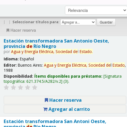
|
|
Seleccionar títulos para:
Hacer reserva
Estación transformadora San Antonio Oeste,
provincia
de
Río Negro
por
Agua
y
Energía
Eléctrica,
Sociedad
de
l
Estado
.
Idioma:
Español
Editor:
Buenos Aires:
Agua
y
Energía
Eléctrica,
Sociedad
de
l
Estado
,
1988
Disponibilidad:
Ítems disponibles para préstamo:
Signatura
topográfica:
621.374.5/A282/v.2
(3).
Hacer reserva
Agregar al carrito
Estación transformadora San Antoni Oeste,
provincia
de
Río Negro