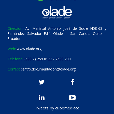
Dirección:
Av. Mariscal Antonio José de Sucre N58-63 y
Fernández Salvador Edif. Olade – San Carlos, Quito –
Ecuador.
Web:
www.olade.org
Teléfono:
(593 2) 259 8122 / 2598 280
Correo:
centro.documentacion@olade.org
Tweets by cubemediaco