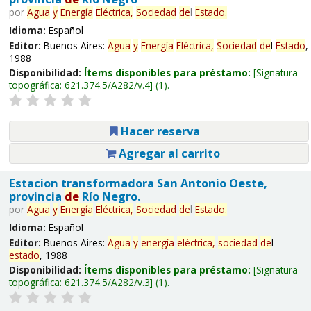
por
Agua
y
Energía
Eléctrica,
Sociedad
de
l
Estado
.
Idioma:
Español
Editor:
Buenos Aires:
Agua
y
Energía
Eléctrica,
Sociedad
de
l
Estado
,
1988
Disponibilidad:
Ítems disponibles para préstamo:
Signatura
topográfica:
621.374.5/A282/v.4
(1).
Hacer reserva
Agregar al carrito
Estacion transformadora San Antonio Oeste,
provincia
de
Río Negro.
por
Agua
y
Energía
Eléctrica,
Sociedad
de
l
Estado
.
Idioma:
Español
Editor:
Buenos Aires:
Agua
y
energía
eléctrica,
sociedad
de
l
estado
, 1988
Disponibilidad:
Ítems disponibles para préstamo:
Signatura
topográfica:
621.374.5/A282/v.3
(1).