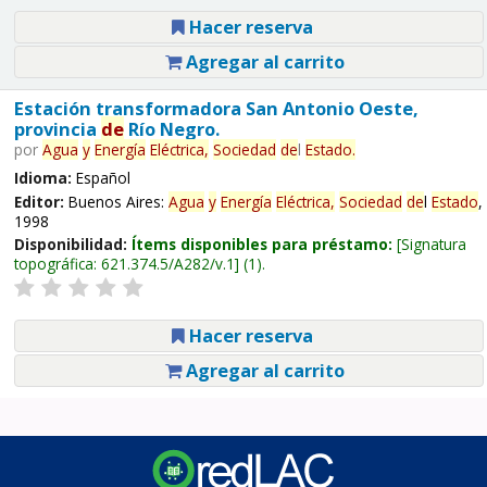
Hacer reserva
Agregar al carrito
Estación transformadora San Antonio Oeste,
provincia
de
Río Negro.
por
Agua
y
Energía
Eléctrica,
Sociedad
de
l
Estado
.
Idioma:
Español
Editor:
Buenos Aires:
Agua
y
Energía
Eléctrica,
Sociedad
de
l
Estado
,
1998
Disponibilidad:
Ítems disponibles para préstamo:
Signatura
topográfica:
621.374.5/A282/v.1
(1).
Hacer reserva
Agregar al carrito