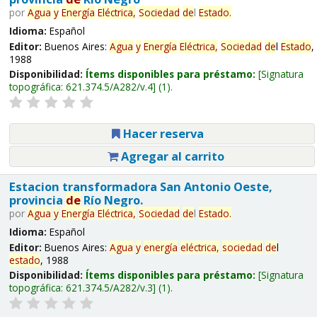
por
Agua
y
Energía
Eléctrica,
Sociedad
de
l
Estado
.
Idioma:
Español
Editor:
Buenos Aires:
Agua
y
Energía
Eléctrica,
Sociedad
de
l
Estado
,
1988
Disponibilidad:
Ítems disponibles para préstamo:
Signatura
topográfica:
621.374.5/A282/v.4
(1).
Hacer reserva
Agregar al carrito
Estacion transformadora San Antonio Oeste,
provincia
de
Río Negro.
por
Agua
y
Energía
Eléctrica,
Sociedad
de
l
Estado
.
Idioma:
Español
Editor:
Buenos Aires:
Agua
y
energía
eléctrica,
sociedad
de
l
estado
, 1988
Disponibilidad:
Ítems disponibles para préstamo:
Signatura
topográfica:
621.374.5/A282/v.3
(1).