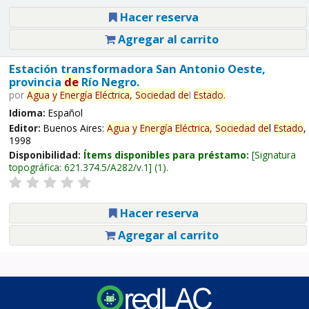
Hacer reserva
Agregar al carrito
Estación transformadora San Antonio Oeste,
provincia
de
Río Negro.
por
Agua
y
Energía
Eléctrica,
Sociedad
de
l
Estado
.
Idioma:
Español
Editor:
Buenos Aires:
Agua
y
Energía
Eléctrica,
Sociedad
de
l
Estado
,
1998
Disponibilidad:
Ítems disponibles para préstamo:
Signatura
topográfica:
621.374.5/A282/v.1
(1).
Hacer reserva
Agregar al carrito