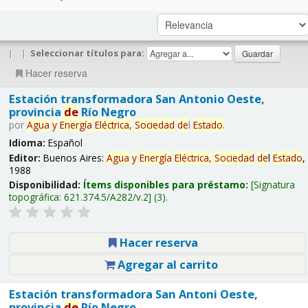
|
|
Seleccionar títulos para:
Hacer reserva
Estación transformadora San Antonio Oeste,
provincia
de
Río Negro
por
Agua
y
Energía
Eléctrica,
Sociedad
de
l
Estado
.
Idioma:
Español
Editor:
Buenos Aires:
Agua
y
Energía
Eléctrica,
Sociedad
de
l
Estado
,
1988
Disponibilidad:
Ítems disponibles para préstamo:
Signatura
topográfica:
621.374.5/A282/v.2
(3).
Hacer reserva
Agregar al carrito
Estación transformadora San Antoni Oeste,
provincia
de
Río Negro