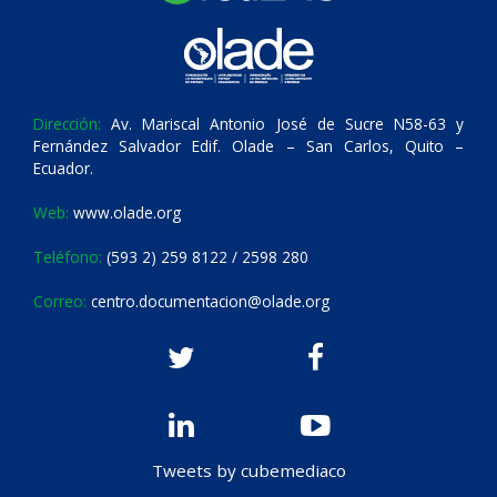
Dirección:
Av. Mariscal Antonio José de Sucre N58-63 y
Fernández Salvador Edif. Olade – San Carlos, Quito –
Ecuador.
Web:
www.olade.org
Teléfono:
(593 2) 259 8122 / 2598 280
Correo:
centro.documentacion@olade.org
Tweets by cubemediaco