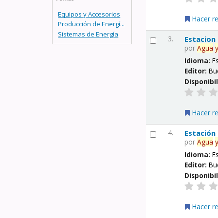
Equipos y Accesorios
Hacer r
Producción de Energí...
Sistemas de Energía
3.
Estacion
por
Agua
Idioma:
E
Editor:
Bu
Disponibi
Hacer r
4.
Estación
por
Agua
Idioma:
E
Editor:
Bu
Disponibi
Hacer r