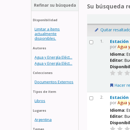
Refinar su búsqueda
Su búsqueda re
Disponibilidad
Limitar a ítems
Quitar resaltad
actualmente
disponibles.
1.
Estación
por
Agua
Autores
Idioma:
E
Agua y Energía Eléct...
Editor:
Bu
Agua y Energía Eléct...
Disponibi
Colecciones
Documentos Externos
Hacer r
Tipos de ítem
2.
Estación
Libros
por
Agua
Idioma:
E
Lugares
Editor:
Bu
Argentina
Disponibi
Temas