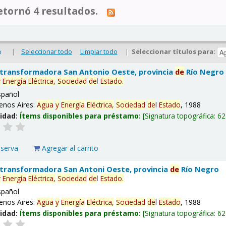
tornó 4 resultados.
|
Seleccionar todo
Limpiar todo
|
Seleccionar títulos para:
o
 transformadora San Antonio Oeste, provincia
de
Río Negro
y
Energía
Eléctrica,
Sociedad
de
l
Estado
.
spañol
enos Aires:
Agua
y
Energía
Eléctrica,
Sociedad
de
l
Estado
, 1988
lidad:
Ítems disponibles para préstamo:
Signatura topográfica:
62
eserva
Agregar al carrito
 transformadora San Antoni Oeste, provincia
de
Río Negro
y
Energía
Eléctrica,
Sociedad
de
l
Estado
.
spañol
enos Aires:
Agua
y
Energía
Eléctrica,
Sociedad
de
l
Estado
, 1988
lidad:
Ítems disponibles para préstamo:
Signatura topográfica:
62