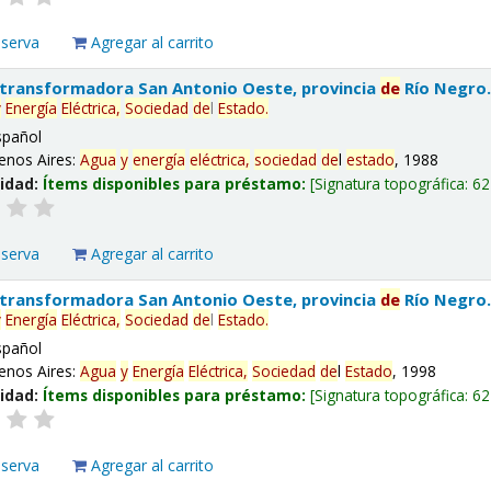
eserva
Agregar al carrito
 transformadora San Antonio Oeste, provincia
de
Río Negro
y
Energía
Eléctrica,
Sociedad
de
l
Estado
.
spañol
enos Aires:
Agua
y
energía
eléctrica,
sociedad
de
l
estado
, 1988
lidad:
Ítems disponibles para préstamo:
Signatura topográfica:
62
eserva
Agregar al carrito
 transformadora San Antonio Oeste, provincia
de
Río Negro
y
Energía
Eléctrica,
Sociedad
de
l
Estado
.
spañol
enos Aires:
Agua
y
Energía
Eléctrica,
Sociedad
de
l
Estado
, 1998
lidad:
Ítems disponibles para préstamo:
Signatura topográfica:
62
eserva
Agregar al carrito