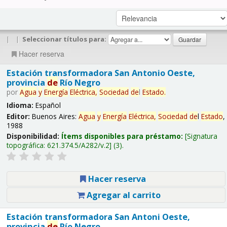
|
|
Seleccionar títulos para:
Hacer reserva
Estación transformadora San Antonio Oeste,
provincia
de
Río Negro
por
Agua
y
Energía
Eléctrica,
Sociedad
de
l
Estado
.
Idioma:
Español
Editor:
Buenos Aires:
Agua
y
Energía
Eléctrica,
Sociedad
de
l
Estado
,
1988
Disponibilidad:
Ítems disponibles para préstamo:
Signatura
topográfica:
621.374.5/A282/v.2
(3).
Hacer reserva
Agregar al carrito
Estación transformadora San Antoni Oeste,
provincia
de
Río Negro