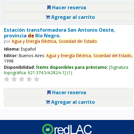
Hacer reserva
Agregar al carrito
Estación transformadora San Antonio Oeste,
provincia
de
Río Negro.
por
Agua
y
Energía
Eléctrica,
Sociedad
de
l
Estado
.
Idioma:
Español
Editor:
Buenos Aires:
Agua
y
Energía
Eléctrica,
Sociedad
de
l
Estado
,
1998
Disponibilidad:
Ítems disponibles para préstamo:
Signatura
topográfica:
621.374.5/A282/v.1
(1).
Hacer reserva
Agregar al carrito