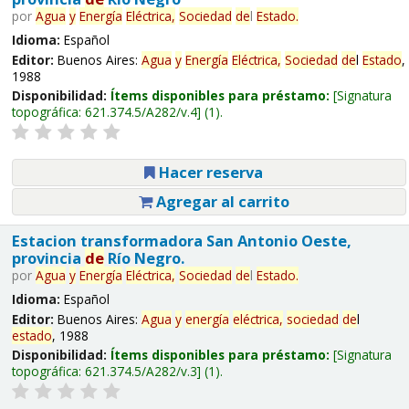
por
Agua
y
Energía
Eléctrica,
Sociedad
de
l
Estado
.
Idioma:
Español
Editor:
Buenos Aires:
Agua
y
Energía
Eléctrica,
Sociedad
de
l
Estado
,
1988
Disponibilidad:
Ítems disponibles para préstamo:
Signatura
topográfica:
621.374.5/A282/v.4
(1).
Hacer reserva
Agregar al carrito
Estacion transformadora San Antonio Oeste,
provincia
de
Río Negro.
por
Agua
y
Energía
Eléctrica,
Sociedad
de
l
Estado
.
Idioma:
Español
Editor:
Buenos Aires:
Agua
y
energía
eléctrica,
sociedad
de
l
estado
, 1988
Disponibilidad:
Ítems disponibles para préstamo:
Signatura
topográfica:
621.374.5/A282/v.3
(1).