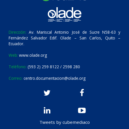
Dirección:
Av. Mariscal Antonio José de Sucre N58-63 y
Fernández Salvador Edif. Olade – San Carlos, Quito –
Ecuador.
Web:
www.olade.org
Teléfono:
(593 2) 259 8122 / 2598 280
Correo:
centro.documentacion@olade.org
Tweets by cubemediaco