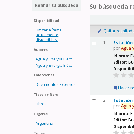
Refinar su búsqueda
Su búsqueda re
Disponibilidad
Limitar a ítems
Quitar resaltad
actualmente
disponibles.
1.
Estación
por
Agua
Autores
Idioma:
E
Agua y Energía Eléct...
Editor:
Bu
Agua y Energía Eléct...
Disponibi
Colecciones
Documentos Externos
Hacer r
Tipos de ítem
2.
Estación
Libros
por
Agua
Idioma:
E
Lugares
Editor:
Bu
Argentina
Disponibi
Temas