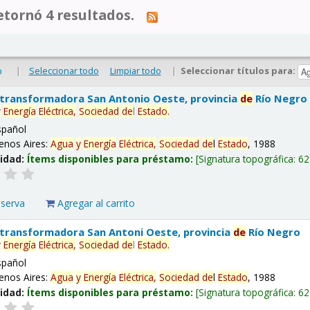
tornó 4 resultados.
|
Seleccionar todo
Limpiar todo
|
Seleccionar títulos para:
o
 transformadora San Antonio Oeste, provincia
de
Río Negro
y
Energía
Eléctrica,
Sociedad
de
l
Estado
.
spañol
enos Aires:
Agua
y
Energía
Eléctrica,
Sociedad
de
l
Estado
, 1988
lidad:
Ítems disponibles para préstamo:
Signatura topográfica:
62
eserva
Agregar al carrito
 transformadora San Antoni Oeste, provincia
de
Río Negro
y
Energía
Eléctrica,
Sociedad
de
l
Estado
.
spañol
enos Aires:
Agua
y
Energía
Eléctrica,
Sociedad
de
l
Estado
, 1988
lidad:
Ítems disponibles para préstamo:
Signatura topográfica:
62