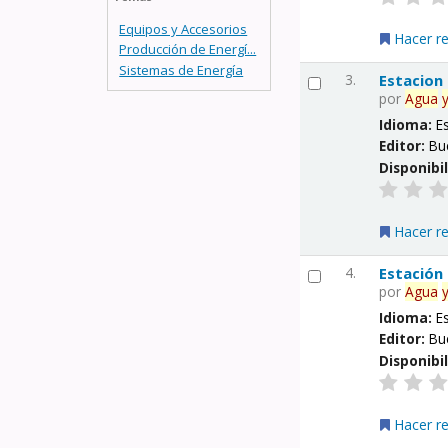
Equipos y Accesorios
Hacer r
Producción de Energí...
Sistemas de Energía
3.
Estacion
por
Agua
Idioma:
E
Editor:
Bu
Disponibi
Hacer r
4.
Estación
por
Agua
Idioma:
E
Editor:
Bu
Disponibi
Hacer r