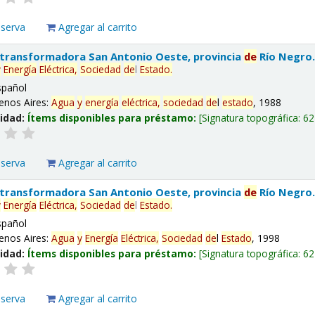
eserva
Agregar al carrito
 transformadora San Antonio Oeste, provincia
de
Río Negro
y
Energía
Eléctrica,
Sociedad
de
l
Estado
.
spañol
enos Aires:
Agua
y
energía
eléctrica,
sociedad
de
l
estado
, 1988
lidad:
Ítems disponibles para préstamo:
Signatura topográfica:
62
eserva
Agregar al carrito
 transformadora San Antonio Oeste, provincia
de
Río Negro
y
Energía
Eléctrica,
Sociedad
de
l
Estado
.
spañol
enos Aires:
Agua
y
Energía
Eléctrica,
Sociedad
de
l
Estado
, 1998
lidad:
Ítems disponibles para préstamo:
Signatura topográfica:
62
eserva
Agregar al carrito