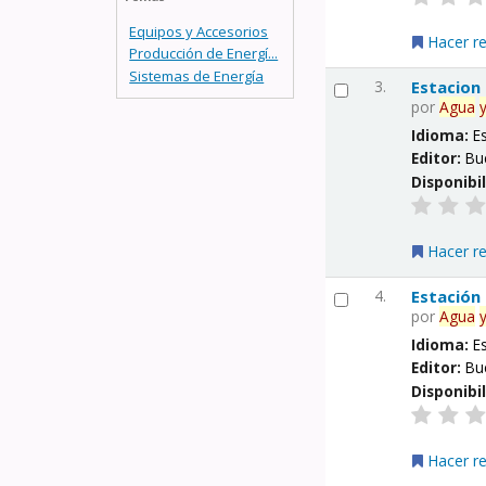
Equipos y Accesorios
Hacer r
Producción de Energí...
Sistemas de Energía
3.
Estacion
por
Agua
Idioma:
E
Editor:
Bu
Disponibi
Hacer r
4.
Estación
por
Agua
Idioma:
E
Editor:
Bu
Disponibi
Hacer r