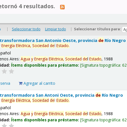
tornó 4 resultados.
|
Seleccionar todo
Limpiar todo
|
Seleccionar títulos para:
o
 transformadora San Antonio Oeste, provincia
de
Río Negro
y
Energía
Eléctrica,
Sociedad
de
l
Estado
.
spañol
enos Aires:
Agua
y
Energía
Eléctrica,
Sociedad
de
l
Estado
, 1988
lidad:
Ítems disponibles para préstamo:
Signatura topográfica:
62
eserva
Agregar al carrito
 transformadora San Antoni Oeste, provincia
de
Río Negro
y
Energía
Eléctrica,
Sociedad
de
l
Estado
.
spañol
enos Aires:
Agua
y
Energía
Eléctrica,
Sociedad
de
l
Estado
, 1988
lidad:
Ítems disponibles para préstamo:
Signatura topográfica:
62