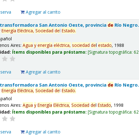
eserva
Agregar al carrito
 transformadora San Antonio Oeste, provincia
de
Río Negro
y
Energía
Eléctrica,
Sociedad
de
l
Estado
.
spañol
enos Aires:
Agua
y
energía
eléctrica,
sociedad
de
l
estado
, 1988
lidad:
Ítems disponibles para préstamo:
Signatura topográfica:
62
eserva
Agregar al carrito
 transformadora San Antonio Oeste, provincia
de
Río Negro
y
Energía
Eléctrica,
Sociedad
de
l
Estado
.
spañol
enos Aires:
Agua
y
Energía
Eléctrica,
Sociedad
de
l
Estado
, 1998
lidad:
Ítems disponibles para préstamo:
Signatura topográfica:
62
eserva
Agregar al carrito