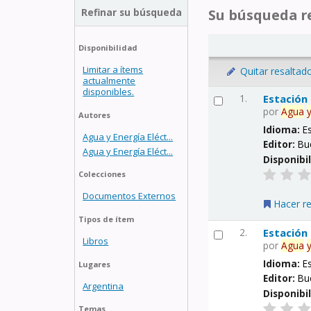
Refinar su búsqueda
Su búsqueda re
Disponibilidad
Limitar a ítems
Quitar resaltad
actualmente
disponibles.
1.
Estación
por
Agua
Autores
Idioma:
E
Agua y Energía Eléct...
Editor:
Bu
Agua y Energía Eléct...
Disponibi
Colecciones
Documentos Externos
Hacer r
Tipos de ítem
2.
Estación
Libros
por
Agua
Idioma:
E
Lugares
Editor:
Bu
Argentina
Disponibi
Temas