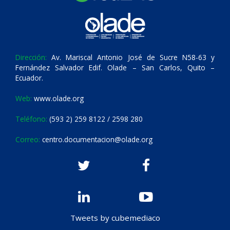
Dirección:
Av. Mariscal Antonio José de Sucre N58-63 y
Fernández Salvador Edif. Olade – San Carlos, Quito –
Ecuador.
Web:
www.olade.org
Teléfono:
(593 2) 259 8122 / 2598 280
Correo:
centro.documentacion@olade.org
Tweets by cubemediaco