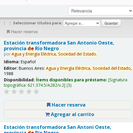
|
|
Seleccionar títulos para:
Hacer reserva
Estación transformadora San Antonio Oeste,
provincia
de
Río Negro
por
Agua
y
Energía
Eléctrica,
Sociedad
de
l
Estado
.
Idioma:
Español
Editor:
Buenos Aires:
Agua
y
Energía
Eléctrica,
Sociedad
de
l
Estado
,
1988
Disponibilidad:
Ítems disponibles para préstamo:
Signatura
topográfica:
621.374.5/A282/v.2
(3).
Hacer reserva
Agregar al carrito
Estación transformadora San Antoni Oeste,
provincia
de
Río Negro