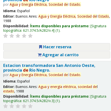
por
Agua
y
Energía
Eléctrica,
Sociedad
de
l
Estado
.
Idioma:
Español
Editor:
Buenos Aires:
Agua
y
Energía
Eléctrica,
Sociedad
de
l
Estado
,
1988
Disponibilidad:
Ítems disponibles para préstamo:
Signatura
topográfica:
621.374.5/A282/v.4
(1).
Hacer reserva
Agregar al carrito
Estacion transformadora San Antonio Oeste,
provincia
de
Río Negro.
por
Agua
y
Energía
Eléctrica,
Sociedad
de
l
Estado
.
Idioma:
Español
Editor:
Buenos Aires:
Agua
y
energía
eléctrica,
sociedad
de
l
estado
, 1988
Disponibilidad:
Ítems disponibles para préstamo:
Signatura
topográfica:
621.374.5/A282/v.3
(1).