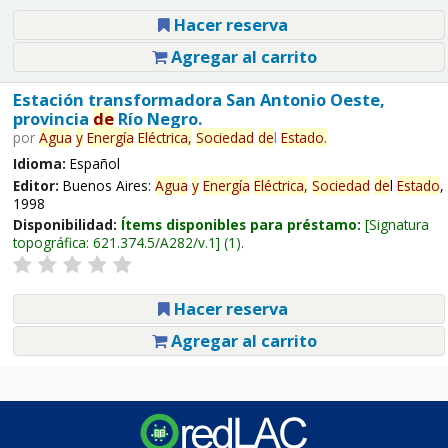
Hacer reserva
Agregar al carrito
Estación transformadora San Antonio Oeste,
provincia
de
Río Negro.
por
Agua
y
Energía
Eléctrica,
Sociedad
de
l
Estado
.
Idioma:
Español
Editor:
Buenos Aires:
Agua
y
Energía
Eléctrica,
Sociedad
de
l
Estado
,
1998
Disponibilidad:
Ítems disponibles para préstamo:
Signatura
topográfica:
621.374.5/A282/v.1
(1).
Hacer reserva
Agregar al carrito