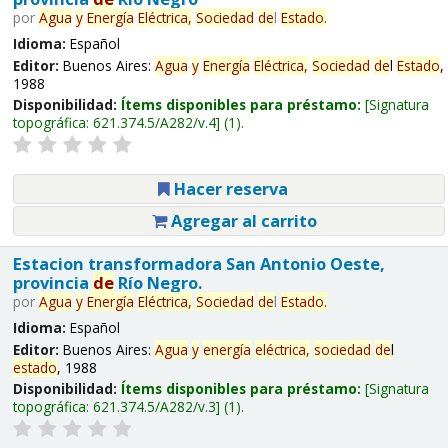
por
Agua
y
Energía
Eléctrica,
Sociedad
de
l
Estado
.
Idioma:
Español
Editor:
Buenos Aires:
Agua
y
Energía
Eléctrica,
Sociedad
de
l
Estado
,
1988
Disponibilidad:
Ítems disponibles para préstamo:
Signatura
topográfica:
621.374.5/A282/v.4
(1).
Hacer reserva
Agregar al carrito
Estacion transformadora San Antonio Oeste,
provincia
de
Río Negro.
por
Agua
y
Energía
Eléctrica,
Sociedad
de
l
Estado
.
Idioma:
Español
Editor:
Buenos Aires:
Agua
y
energía
eléctrica,
sociedad
de
l
estado
, 1988
Disponibilidad:
Ítems disponibles para préstamo:
Signatura
topográfica:
621.374.5/A282/v.3
(1).