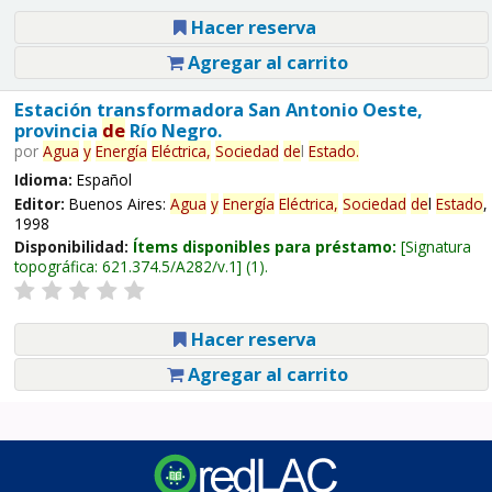
Hacer reserva
Agregar al carrito
Estación transformadora San Antonio Oeste,
provincia
de
Río Negro.
por
Agua
y
Energía
Eléctrica,
Sociedad
de
l
Estado
.
Idioma:
Español
Editor:
Buenos Aires:
Agua
y
Energía
Eléctrica,
Sociedad
de
l
Estado
,
1998
Disponibilidad:
Ítems disponibles para préstamo:
Signatura
topográfica:
621.374.5/A282/v.1
(1).
Hacer reserva
Agregar al carrito