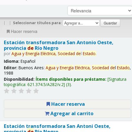
|
|
Seleccionar títulos para:
Hacer reserva
Estación transformadora San Antonio Oeste,
provincia
de
Río Negro
por
Agua
y
Energía
Eléctrica,
Sociedad
de
l
Estado
.
Idioma:
Español
Editor:
Buenos Aires:
Agua
y
Energía
Eléctrica,
Sociedad
de
l
Estado
,
1988
Disponibilidad:
Ítems disponibles para préstamo:
Signatura
topográfica:
621.374.5/A282/v.2
(3).
Hacer reserva
Agregar al carrito
Estación transformadora San Antoni Oeste,
provincia
de
Río Negro