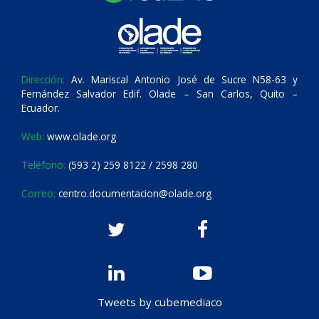
Dirección:
Av. Mariscal Antonio José de Sucre N58-63 y
Fernández Salvador Edif. Olade – San Carlos, Quito –
Ecuador.
Web:
www.olade.org
Teléfono:
(593 2) 259 8122 / 2598 280
Correo:
centro.documentacion@olade.org
Tweets by cubemediaco