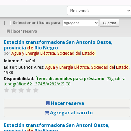
|
|
Seleccionar títulos para:
Hacer reserva
Estación transformadora San Antonio Oeste,
provincia
de
Río Negro
por
Agua
y
Energía
Eléctrica,
Sociedad
de
l
Estado
.
Idioma:
Español
Editor:
Buenos Aires:
Agua
y
Energía
Eléctrica,
Sociedad
de
l
Estado
,
1988
Disponibilidad:
Ítems disponibles para préstamo:
Signatura
topográfica:
621.374.5/A282/v.2
(3).
Hacer reserva
Agregar al carrito
Estación transformadora San Antoni Oeste,
provincia
de
Río Negro