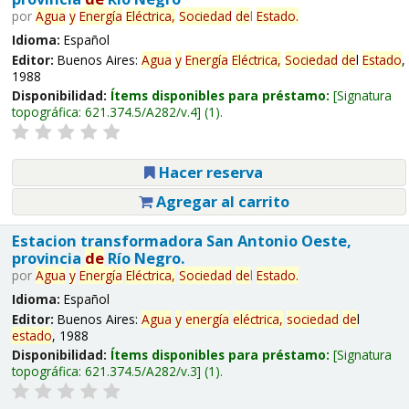
por
Agua
y
Energía
Eléctrica,
Sociedad
de
l
Estado
.
Idioma:
Español
Editor:
Buenos Aires:
Agua
y
Energía
Eléctrica,
Sociedad
de
l
Estado
,
1988
Disponibilidad:
Ítems disponibles para préstamo:
Signatura
topográfica:
621.374.5/A282/v.4
(1).
Hacer reserva
Agregar al carrito
Estacion transformadora San Antonio Oeste,
provincia
de
Río Negro.
por
Agua
y
Energía
Eléctrica,
Sociedad
de
l
Estado
.
Idioma:
Español
Editor:
Buenos Aires:
Agua
y
energía
eléctrica,
sociedad
de
l
estado
, 1988
Disponibilidad:
Ítems disponibles para préstamo:
Signatura
topográfica:
621.374.5/A282/v.3
(1).