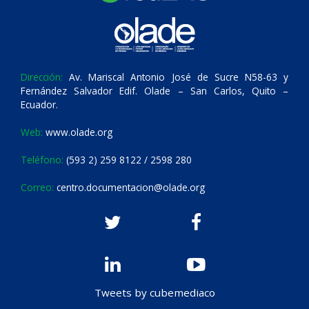
Dirección:
Av. Mariscal Antonio José de Sucre N58-63 y
Fernández Salvador Edif. Olade – San Carlos, Quito –
Ecuador.
Web:
www.olade.org
Teléfono:
(593 2) 259 8122 / 2598 280
Correo:
centro.documentacion@olade.org
Tweets by cubemediaco