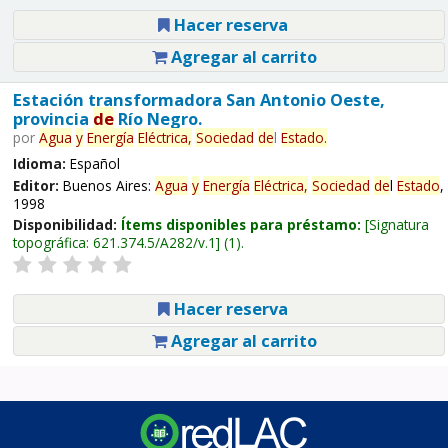
Hacer reserva
Agregar al carrito
Estación transformadora San Antonio Oeste,
provincia
de
Río Negro.
por
Agua
y
Energía
Eléctrica,
Sociedad
de
l
Estado
.
Idioma:
Español
Editor:
Buenos Aires:
Agua
y
Energía
Eléctrica,
Sociedad
de
l
Estado
,
1998
Disponibilidad:
Ítems disponibles para préstamo:
Signatura
topográfica:
621.374.5/A282/v.1
(1).
Hacer reserva
Agregar al carrito