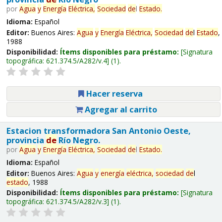
por
Agua
y
Energía
Eléctrica,
Sociedad
de
l
Estado
.
Idioma:
Español
Editor:
Buenos Aires:
Agua
y
Energía
Eléctrica,
Sociedad
de
l
Estado
,
1988
Disponibilidad:
Ítems disponibles para préstamo:
Signatura
topográfica:
621.374.5/A282/v.4
(1).
Hacer reserva
Agregar al carrito
Estacion transformadora San Antonio Oeste,
provincia
de
Río Negro.
por
Agua
y
Energía
Eléctrica,
Sociedad
de
l
Estado
.
Idioma:
Español
Editor:
Buenos Aires:
Agua
y
energía
eléctrica,
sociedad
de
l
estado
, 1988
Disponibilidad:
Ítems disponibles para préstamo:
Signatura
topográfica:
621.374.5/A282/v.3
(1).