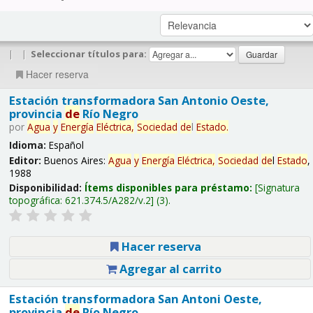
|
|
Seleccionar títulos para:
Hacer reserva
Estación transformadora San Antonio Oeste,
provincia
de
Río Negro
por
Agua
y
Energía
Eléctrica,
Sociedad
de
l
Estado
.
Idioma:
Español
Editor:
Buenos Aires:
Agua
y
Energía
Eléctrica,
Sociedad
de
l
Estado
,
1988
Disponibilidad:
Ítems disponibles para préstamo:
Signatura
topográfica:
621.374.5/A282/v.2
(3).
Hacer reserva
Agregar al carrito
Estación transformadora San Antoni Oeste,
provincia
de
Río Negro