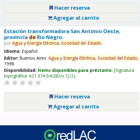
Hacer reserva
Agregar al carrito
Estación transformadora San Antonio Oeste,
provincia
de
Río Negro.
por
Agua
y
Energía
Eléctrica,
Sociedad
de
l
Estado
.
Idioma:
Español
Editor:
Buenos Aires:
Agua
y
Energía
Eléctrica,
Sociedad
de
l
Estado
,
1998
Disponibilidad:
Ítems disponibles para préstamo:
Signatura
topográfica:
621.374.5/A282/v.1
(1).
Hacer reserva
Agregar al carrito