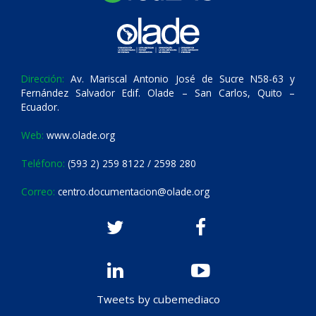
Dirección:
Av. Mariscal Antonio José de Sucre N58-63 y
Fernández Salvador Edif. Olade – San Carlos, Quito –
Ecuador.
Web:
www.olade.org
Teléfono:
(593 2) 259 8122 / 2598 280
Correo:
centro.documentacion@olade.org
Tweets by cubemediaco