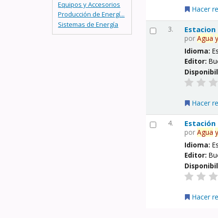
Equipos y Accesorios
Hacer r
Producción de Energí...
Sistemas de Energía
3.
Estacion
por
Agua
Idioma:
E
Editor:
Bu
Disponibi
Hacer r
4.
Estación
por
Agua
Idioma:
E
Editor:
Bu
Disponibi
Hacer r