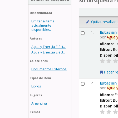
Su búsqueda re
Disponibilidad
Limitar a ítems
Quitar resaltad
actualmente
disponibles.
1.
Estación
por
Agua
Autores
Idioma:
E
Agua y Energía Eléct...
Editor:
Bu
Agua y Energía Eléct...
Disponibi
Colecciones
Documentos Externos
Hacer r
Tipos de ítem
2.
Estación
Libros
por
Agua
Idioma:
E
Lugares
Editor:
Bu
Argentina
Disponibi
Temas