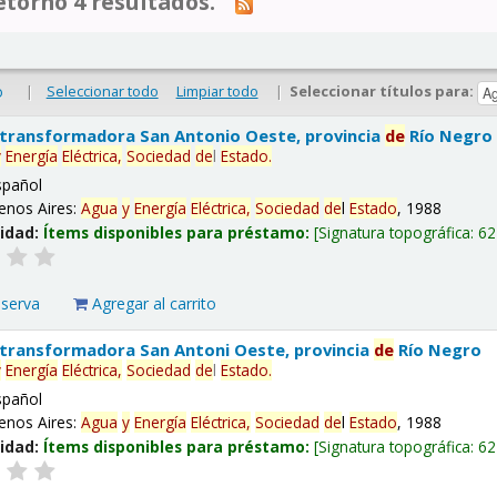
tornó 4 resultados.
|
Seleccionar todo
Limpiar todo
|
Seleccionar títulos para:
o
 transformadora San Antonio Oeste, provincia
de
Río Negro
y
Energía
Eléctrica,
Sociedad
de
l
Estado
.
spañol
enos Aires:
Agua
y
Energía
Eléctrica,
Sociedad
de
l
Estado
, 1988
lidad:
Ítems disponibles para préstamo:
Signatura topográfica:
62
eserva
Agregar al carrito
 transformadora San Antoni Oeste, provincia
de
Río Negro
y
Energía
Eléctrica,
Sociedad
de
l
Estado
.
spañol
enos Aires:
Agua
y
Energía
Eléctrica,
Sociedad
de
l
Estado
, 1988
lidad:
Ítems disponibles para préstamo:
Signatura topográfica:
62