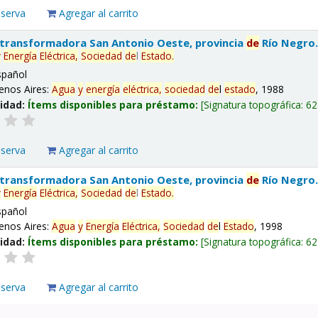
eserva
Agregar al carrito
 transformadora San Antonio Oeste, provincia
de
Río Negro
y
Energía
Eléctrica,
Sociedad
de
l
Estado
.
spañol
enos Aires:
Agua
y
energía
eléctrica,
sociedad
de
l
estado
, 1988
lidad:
Ítems disponibles para préstamo:
Signatura topográfica:
62
eserva
Agregar al carrito
 transformadora San Antonio Oeste, provincia
de
Río Negro
y
Energía
Eléctrica,
Sociedad
de
l
Estado
.
spañol
enos Aires:
Agua
y
Energía
Eléctrica,
Sociedad
de
l
Estado
, 1998
lidad:
Ítems disponibles para préstamo:
Signatura topográfica:
62
eserva
Agregar al carrito