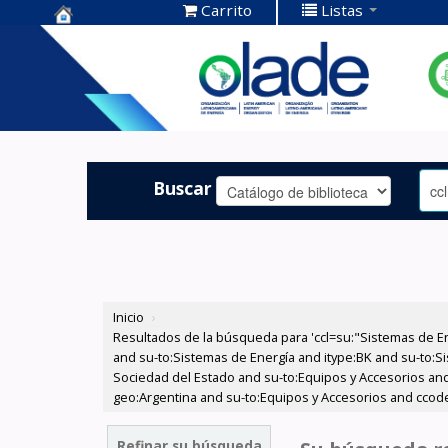
Carrito
Listas
Centro de
Documentación
OLADE -
Buscar
Inicio
›
Resultados de la búsqueda para 'ccl=su:"Sistemas de E
and su-to:Sistemas de Energía and itype:BK and su-to:Si
Sociedad del Estado and su-to:Equipos y Accesorios and
geo:Argentina and su-to:Equipos y Accesorios and ccode
Refinar su búsqueda