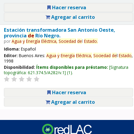
Hacer reserva
Agregar al carrito
Estación transformadora San Antonio Oeste,
provincia
de
Río Negro.
por
Agua
y
Energía
Eléctrica,
Sociedad
de
l
Estado
.
Idioma:
Español
Editor:
Buenos Aires:
Agua
y
Energía
Eléctrica,
Sociedad
de
l
Estado
,
1998
Disponibilidad:
Ítems disponibles para préstamo:
Signatura
topográfica:
621.374.5/A282/v.1
(1).
Hacer reserva
Agregar al carrito