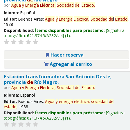
por
Agua
y
Energía
Eléctrica,
Sociedad
de
l
Estado
.
Idioma:
Español
Editor:
Buenos Aires:
Agua
y
Energía
Eléctrica,
Sociedad
de
l
Estado
,
1988
Disponibilidad:
Ítems disponibles para préstamo:
Signatura
topográfica:
621.374.5/A282/v.4
(1).
Hacer reserva
Agregar al carrito
Estacion transformadora San Antonio Oeste,
provincia
de
Río Negro.
por
Agua
y
Energía
Eléctrica,
Sociedad
de
l
Estado
.
Idioma:
Español
Editor:
Buenos Aires:
Agua
y
energía
eléctrica,
sociedad
de
l
estado
, 1988
Disponibilidad:
Ítems disponibles para préstamo:
Signatura
topográfica:
621.374.5/A282/v.3
(1).