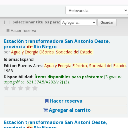
|
|
Seleccionar títulos para:
Hacer reserva
Estación transformadora San Antonio Oeste,
provincia
de
Río Negro
por
Agua
y
Energía
Eléctrica,
Sociedad
de
l
Estado
.
Idioma:
Español
Editor:
Buenos Aires:
Agua
y
Energía
Eléctrica,
Sociedad
de
l
Estado
,
1988
Disponibilidad:
Ítems disponibles para préstamo:
Signatura
topográfica:
621.374.5/A282/v.2
(3).
Hacer reserva
Agregar al carrito
Estación transformadora San Antoni Oeste,
provincia
de
Río Negro