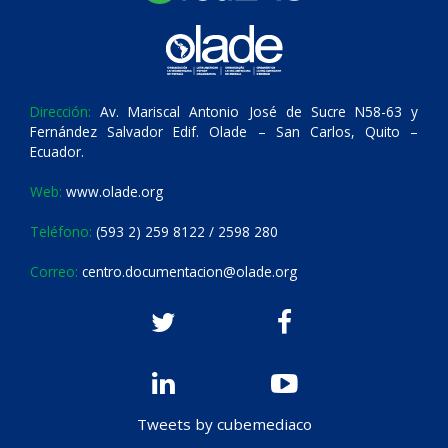
Dirección:
Av. Mariscal Antonio José de Sucre N58-63 y
Fernández Salvador Edif. Olade – San Carlos, Quito –
Ecuador.
Web:
www.olade.org
Teléfono:
(593 2) 259 8122 / 2598 280
Correo:
centro.documentacion@olade.org
Tweets by cubemediaco