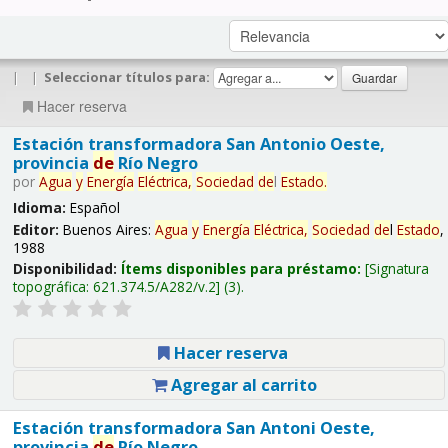
|
|
Seleccionar títulos para:
Hacer reserva
Estación transformadora San Antonio Oeste,
provincia
de
Río Negro
por
Agua
y
Energía
Eléctrica,
Sociedad
de
l
Estado
.
Idioma:
Español
Editor:
Buenos Aires:
Agua
y
Energía
Eléctrica,
Sociedad
de
l
Estado
,
1988
Disponibilidad:
Ítems disponibles para préstamo:
Signatura
topográfica:
621.374.5/A282/v.2
(3).
Hacer reserva
Agregar al carrito
Estación transformadora San Antoni Oeste,
provincia
de
Río Negro