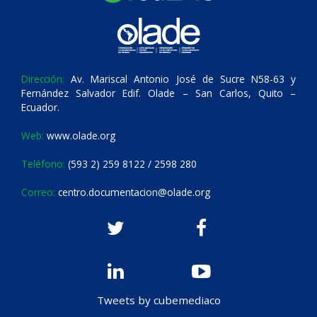
Dirección:
Av. Mariscal Antonio José de Sucre N58-63 y
Fernández Salvador Edif. Olade – San Carlos, Quito –
Ecuador.
Web:
www.olade.org
Teléfono:
(593 2) 259 8122 / 2598 280
Correo:
centro.documentacion@olade.org
Tweets by cubemediaco