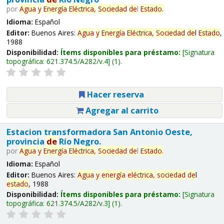
por
Agua
y
Energía
Eléctrica,
Sociedad
de
l
Estado
.
Idioma:
Español
Editor:
Buenos Aires:
Agua
y
Energía
Eléctrica,
Sociedad
de
l
Estado
,
1988
Disponibilidad:
Ítems disponibles para préstamo:
Signatura
topográfica:
621.374.5/A282/v.4
(1).
Hacer reserva
Agregar al carrito
Estacion transformadora San Antonio Oeste,
provincia
de
Río Negro.
por
Agua
y
Energía
Eléctrica,
Sociedad
de
l
Estado
.
Idioma:
Español
Editor:
Buenos Aires:
Agua
y
energía
eléctrica,
sociedad
de
l
estado
, 1988
Disponibilidad:
Ítems disponibles para préstamo:
Signatura
topográfica:
621.374.5/A282/v.3
(1).