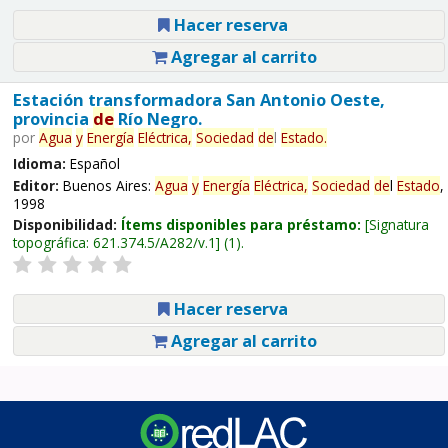
Hacer reserva
Agregar al carrito
Estación transformadora San Antonio Oeste,
provincia
de
Río Negro.
por
Agua
y
Energía
Eléctrica,
Sociedad
de
l
Estado
.
Idioma:
Español
Editor:
Buenos Aires:
Agua
y
Energía
Eléctrica,
Sociedad
de
l
Estado
,
1998
Disponibilidad:
Ítems disponibles para préstamo:
Signatura
topográfica:
621.374.5/A282/v.1
(1).
Hacer reserva
Agregar al carrito