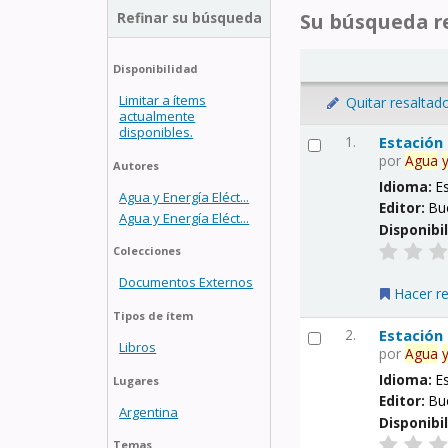
Refinar su búsqueda
Su búsqueda re
Disponibilidad
Limitar a ítems
Quitar resaltad
actualmente
disponibles.
1.
Estación
por
Agua
Autores
Idioma:
E
Agua y Energía Eléct...
Editor:
Bu
Agua y Energía Eléct...
Disponibi
Colecciones
Documentos Externos
Hacer r
Tipos de ítem
2.
Estación
Libros
por
Agua
Idioma:
E
Lugares
Editor:
Bu
Argentina
Disponibi
Temas