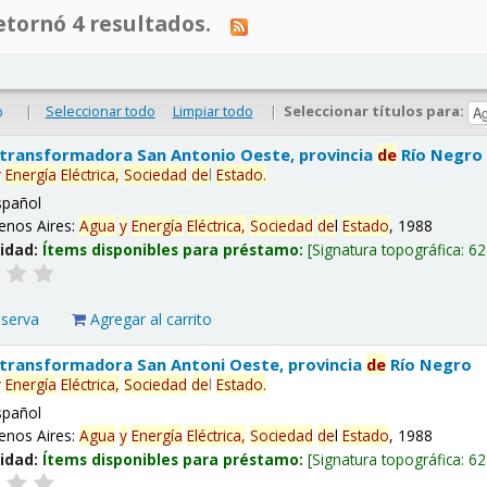
tornó 4 resultados.
|
Seleccionar todo
Limpiar todo
|
Seleccionar títulos para:
o
 transformadora San Antonio Oeste, provincia
de
Río Negro
y
Energía
Eléctrica,
Sociedad
de
l
Estado
.
spañol
enos Aires:
Agua
y
Energía
Eléctrica,
Sociedad
de
l
Estado
, 1988
lidad:
Ítems disponibles para préstamo:
Signatura topográfica:
62
eserva
Agregar al carrito
 transformadora San Antoni Oeste, provincia
de
Río Negro
y
Energía
Eléctrica,
Sociedad
de
l
Estado
.
spañol
enos Aires:
Agua
y
Energía
Eléctrica,
Sociedad
de
l
Estado
, 1988
lidad:
Ítems disponibles para préstamo:
Signatura topográfica:
62