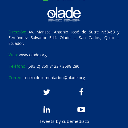
Dirección:
Av. Mariscal Antonio José de Sucre N58-63 y
Fernández Salvador Edif. Olade – San Carlos, Quito –
Ecuador.
Web:
www.olade.org
Teléfono:
(593 2) 259 8122 / 2598 280
Correo:
centro.documentacion@olade.org
Tweets by cubemediaco