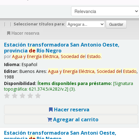
|
|
Seleccionar títulos para:
Hacer reserva
Estación transformadora San Antonio Oeste,
provincia
de
Río Negro
por
Agua
y
Energía
Eléctrica,
Sociedad
de
l
Estado
.
Idioma:
Español
Editor:
Buenos Aires:
Agua
y
Energía
Eléctrica,
Sociedad
de
l
Estado
,
1988
Disponibilidad:
Ítems disponibles para préstamo:
Signatura
topográfica:
621.374.5/A282/v.2
(3).
Hacer reserva
Agregar al carrito
Estación transformadora San Antoni Oeste,
provincia
de
Río Negro