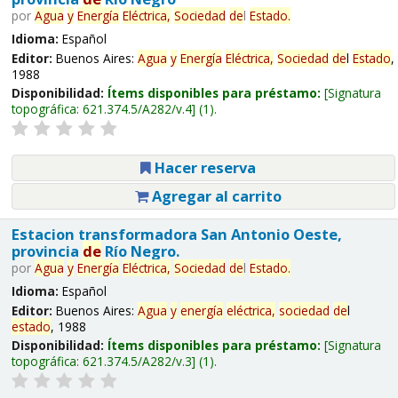
por
Agua
y
Energía
Eléctrica,
Sociedad
de
l
Estado
.
Idioma:
Español
Editor:
Buenos Aires:
Agua
y
Energía
Eléctrica,
Sociedad
de
l
Estado
,
1988
Disponibilidad:
Ítems disponibles para préstamo:
Signatura
topográfica:
621.374.5/A282/v.4
(1).
Hacer reserva
Agregar al carrito
Estacion transformadora San Antonio Oeste,
provincia
de
Río Negro.
por
Agua
y
Energía
Eléctrica,
Sociedad
de
l
Estado
.
Idioma:
Español
Editor:
Buenos Aires:
Agua
y
energía
eléctrica,
sociedad
de
l
estado
, 1988
Disponibilidad:
Ítems disponibles para préstamo:
Signatura
topográfica:
621.374.5/A282/v.3
(1).