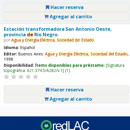
Hacer reserva
Agregar al carrito
Estación transformadora San Antonio Oeste,
provincia
de
Río Negro.
por
Agua
y
Energía
Eléctrica,
Sociedad
de
l
Estado
.
Idioma:
Español
Editor:
Buenos Aires:
Agua
y
Energía
Eléctrica,
Sociedad
de
l
Estado
,
1998
Disponibilidad:
Ítems disponibles para préstamo:
Signatura
topográfica:
621.374.5/A282/v.1
(1).
Hacer reserva
Agregar al carrito