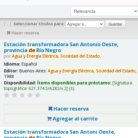
|
|
Seleccionar títulos para:
Hacer reserva
Estación transformadora San Antonio Oeste,
provincia
de
Río Negro
por
Agua
y
Energía
Eléctrica,
Sociedad
de
l
Estado
.
Idioma:
Español
Editor:
Buenos Aires:
Agua
y
Energía
Eléctrica,
Sociedad
de
l
Estado
,
1988
Disponibilidad:
Ítems disponibles para préstamo:
Signatura
topográfica:
621.374.5/A282/v.2
(3).
Hacer reserva
Agregar al carrito
Estación transformadora San Antoni Oeste,
provincia
de
Río Negro