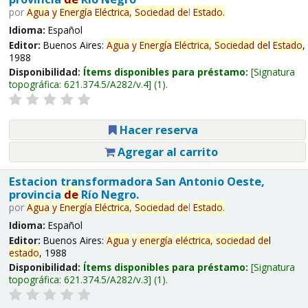
por
Agua
y
Energía
Eléctrica,
Sociedad
de
l
Estado
.
Idioma:
Español
Editor:
Buenos Aires:
Agua
y
Energía
Eléctrica,
Sociedad
de
l
Estado
,
1988
Disponibilidad:
Ítems disponibles para préstamo:
Signatura
topográfica:
621.374.5/A282/v.4
(1).
Hacer reserva
Agregar al carrito
Estacion transformadora San Antonio Oeste,
provincia
de
Río Negro.
por
Agua
y
Energía
Eléctrica,
Sociedad
de
l
Estado
.
Idioma:
Español
Editor:
Buenos Aires:
Agua
y
energía
eléctrica,
sociedad
de
l
estado
, 1988
Disponibilidad:
Ítems disponibles para préstamo:
Signatura
topográfica:
621.374.5/A282/v.3
(1).