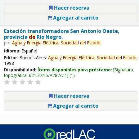
Hacer reserva
Agregar al carrito
Estación transformadora San Antonio Oeste,
provincia
de
Río Negro.
por
Agua
y
Energía
Eléctrica,
Sociedad
de
l
Estado
.
Idioma:
Español
Editor:
Buenos Aires:
Agua
y
Energía
Eléctrica,
Sociedad
de
l
Estado
,
1998
Disponibilidad:
Ítems disponibles para préstamo:
Signatura
topográfica:
621.374.5/A282/v.1
(1).
Hacer reserva
Agregar al carrito