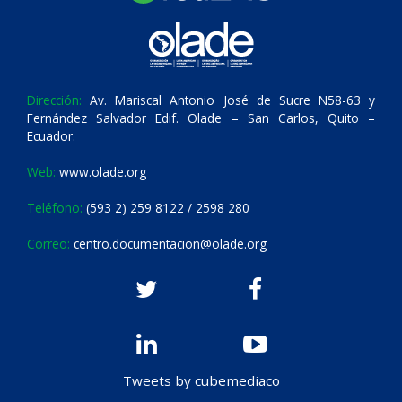
Dirección:
Av. Mariscal Antonio José de Sucre N58-63 y
Fernández Salvador Edif. Olade – San Carlos, Quito –
Ecuador.
Web:
www.olade.org
Teléfono:
(593 2) 259 8122 / 2598 280
Correo:
centro.documentacion@olade.org
Tweets by cubemediaco