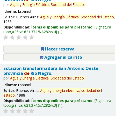
por
Agua
y
Energía
Eléctrica,
Sociedad
de
l
Estado
.
Idioma:
Español
Editor:
Buenos Aires:
Agua
y
Energía
Eléctrica,
Sociedad
de
l
Estado
,
1988
Disponibilidad:
Ítems disponibles para préstamo:
Signatura
topográfica:
621.374.5/A282/v.4
(1).
Hacer reserva
Agregar al carrito
Estacion transformadora San Antonio Oeste,
provincia
de
Río Negro.
por
Agua
y
Energía
Eléctrica,
Sociedad
de
l
Estado
.
Idioma:
Español
Editor:
Buenos Aires:
Agua
y
energía
eléctrica,
sociedad
de
l
estado
, 1988
Disponibilidad:
Ítems disponibles para préstamo:
Signatura
topográfica:
621.374.5/A282/v.3
(1).