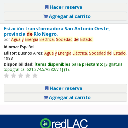
Hacer reserva
Agregar al carrito
Estación transformadora San Antonio Oeste,
provincia
de
Río Negro.
por
Agua
y
Energía
Eléctrica,
Sociedad
de
l
Estado
.
Idioma:
Español
Editor:
Buenos Aires:
Agua
y
Energía
Eléctrica,
Sociedad
de
l
Estado
,
1998
Disponibilidad:
Ítems disponibles para préstamo:
Signatura
topográfica:
621.374.5/A282/v.1
(1).
Hacer reserva
Agregar al carrito