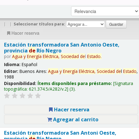
|
|
Seleccionar títulos para:
Hacer reserva
Estación transformadora San Antonio Oeste,
provincia
de
Río Negro
por
Agua
y
Energía
Eléctrica,
Sociedad
de
l
Estado
.
Idioma:
Español
Editor:
Buenos Aires:
Agua
y
Energía
Eléctrica,
Sociedad
de
l
Estado
,
1988
Disponibilidad:
Ítems disponibles para préstamo:
Signatura
topográfica:
621.374.5/A282/v.2
(3).
Hacer reserva
Agregar al carrito
Estación transformadora San Antoni Oeste,
provincia
de
Río Negro