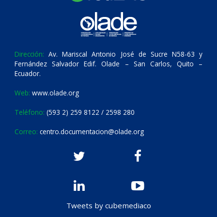
Dirección:
Av. Mariscal Antonio José de Sucre N58-63 y
Fernández Salvador Edif. Olade – San Carlos, Quito –
Ecuador.
Web:
www.olade.org
Teléfono:
(593 2) 259 8122 / 2598 280
Correo:
centro.documentacion@olade.org
Tweets by cubemediaco