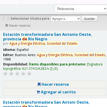
|
|
Seleccionar títulos para:
Hacer reserva
Estación transformadora San Antonio Oeste,
provincia
de
Río Negro
por
Agua
y
Energía
Eléctrica,
Sociedad
de
l
Estado
.
Idioma:
Español
Editor:
Buenos Aires:
Agua
y
Energía
Eléctrica,
Sociedad
de
l
Estado
,
1988
Disponibilidad:
Ítems disponibles para préstamo:
Signatura
topográfica:
621.374.5/A282/v.2
(3).
Hacer reserva
Agregar al carrito
Estación transformadora San Antoni Oeste,
provincia
de
Río Negro