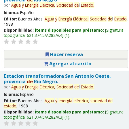
por
Agua
y
Energía
Eléctrica,
Sociedad
de
l
Estado
.
Idioma:
Español
Editor:
Buenos Aires:
Agua
y
Energía
Eléctrica,
Sociedad
de
l
Estado
,
1988
Disponibilidad:
Ítems disponibles para préstamo:
Signatura
topográfica:
621.374.5/A282/v.4
(1).
Hacer reserva
Agregar al carrito
Estacion transformadora San Antonio Oeste,
provincia
de
Río Negro.
por
Agua
y
Energía
Eléctrica,
Sociedad
de
l
Estado
.
Idioma:
Español
Editor:
Buenos Aires:
Agua
y
energía
eléctrica,
sociedad
de
l
estado
, 1988
Disponibilidad:
Ítems disponibles para préstamo:
Signatura
topográfica:
621.374.5/A282/v.3
(1).