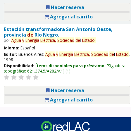
Hacer reserva
Agregar al carrito
Estación transformadora San Antonio Oeste,
provincia
de
Río Negro.
por
Agua
y
Energía
Eléctrica,
Sociedad
de
l
Estado
.
Idioma:
Español
Editor:
Buenos Aires:
Agua
y
Energía
Eléctrica,
Sociedad
de
l
Estado
,
1998
Disponibilidad:
Ítems disponibles para préstamo:
Signatura
topográfica:
621.374.5/A282/v.1
(1).
Hacer reserva
Agregar al carrito