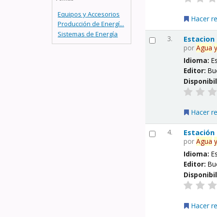
Equipos y Accesorios
Hacer r
Producción de Energí...
Sistemas de Energía
3.
Estacion
por
Agua
Idioma:
E
Editor:
Bu
Disponibi
Hacer r
4.
Estación
por
Agua
Idioma:
E
Editor:
Bu
Disponibi
Hacer r