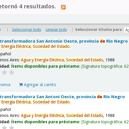
tornó 4 resultados.
|
Seleccionar todo
Limpiar todo
|
Seleccionar títulos para:
o
 transformadora San Antonio Oeste, provincia
de
Río Negro
y
Energía
Eléctrica,
Sociedad
de
l
Estado
.
spañol
enos Aires:
Agua
y
Energía
Eléctrica,
Sociedad
de
l
Estado
, 1988
lidad:
Ítems disponibles para préstamo:
Signatura topográfica:
62
eserva
Agregar al carrito
 transformadora San Antoni Oeste, provincia
de
Río Negro
y
Energía
Eléctrica,
Sociedad
de
l
Estado
.
spañol
enos Aires:
Agua
y
Energía
Eléctrica,
Sociedad
de
l
Estado
, 1988
lidad:
Ítems disponibles para préstamo:
Signatura topográfica:
62