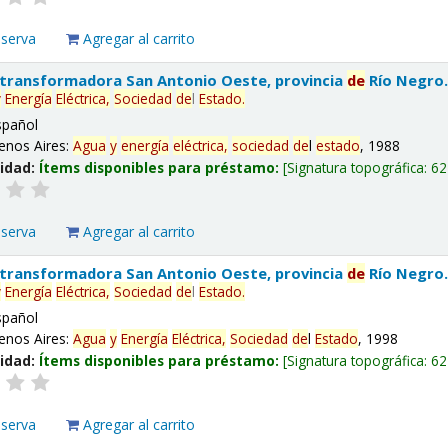
eserva
Agregar al carrito
 transformadora San Antonio Oeste, provincia
de
Río Negro
y
Energía
Eléctrica,
Sociedad
de
l
Estado
.
spañol
enos Aires:
Agua
y
energía
eléctrica,
sociedad
de
l
estado
, 1988
lidad:
Ítems disponibles para préstamo:
Signatura topográfica:
62
eserva
Agregar al carrito
 transformadora San Antonio Oeste, provincia
de
Río Negro
y
Energía
Eléctrica,
Sociedad
de
l
Estado
.
spañol
enos Aires:
Agua
y
Energía
Eléctrica,
Sociedad
de
l
Estado
, 1998
lidad:
Ítems disponibles para préstamo:
Signatura topográfica:
62
eserva
Agregar al carrito