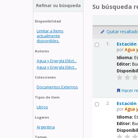
Refinar su búsqueda
Su búsqueda re
Disponibilidad
Limitar a ítems
Quitar resaltad
actualmente
disponibles.
1.
Estación
por
Agua
Autores
Idioma:
E
Agua y Energía Eléct...
Editor:
Bu
Agua y Energía Eléct...
Disponibi
Colecciones
Documentos Externos
Hacer r
Tipos de ítem
2.
Estación
Libros
por
Agua
Idioma:
E
Lugares
Editor:
Bu
Argentina
Disponibi
Temas