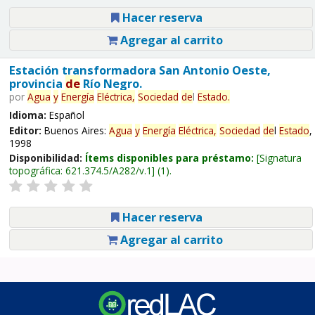
Hacer reserva
Agregar al carrito
Estación transformadora San Antonio Oeste,
provincia
de
Río Negro.
por
Agua
y
Energía
Eléctrica,
Sociedad
de
l
Estado
.
Idioma:
Español
Editor:
Buenos Aires:
Agua
y
Energía
Eléctrica,
Sociedad
de
l
Estado
,
1998
Disponibilidad:
Ítems disponibles para préstamo:
Signatura
topográfica:
621.374.5/A282/v.1
(1).
Hacer reserva
Agregar al carrito