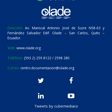
Dirección:
Av. Mariscal Antonio José de Sucre N58-63 y
Fernández Salvador Edif. Olade – San Carlos, Quito –
Ecuador.
Web:
www.olade.org
Teléfono:
(593 2) 259 8122 / 2598 280
Correo:
centro.documentacion@olade.org
Tweets by cubemediaco