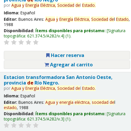
por
Agua
y
Energía
Eléctrica,
Sociedad
de
l
Estado
.
Idioma:
Español
Editor:
Buenos Aires:
Agua
y
Energía
Eléctrica,
Sociedad
de
l
Estado
,
1988
Disponibilidad:
Ítems disponibles para préstamo:
Signatura
topográfica:
621.374.5/A282/v.4
(1).
Hacer reserva
Agregar al carrito
Estacion transformadora San Antonio Oeste,
provincia
de
Río Negro.
por
Agua
y
Energía
Eléctrica,
Sociedad
de
l
Estado
.
Idioma:
Español
Editor:
Buenos Aires:
Agua
y
energía
eléctrica,
sociedad
de
l
estado
, 1988
Disponibilidad:
Ítems disponibles para préstamo:
Signatura
topográfica:
621.374.5/A282/v.3
(1).