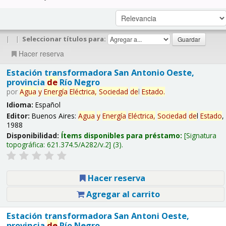
|
|
Seleccionar títulos para:
Hacer reserva
Estación transformadora San Antonio Oeste,
provincia
de
Río Negro
por
Agua
y
Energía
Eléctrica,
Sociedad
de
l
Estado
.
Idioma:
Español
Editor:
Buenos Aires:
Agua
y
Energía
Eléctrica,
Sociedad
de
l
Estado
,
1988
Disponibilidad:
Ítems disponibles para préstamo:
Signatura
topográfica:
621.374.5/A282/v.2
(3).
Hacer reserva
Agregar al carrito
Estación transformadora San Antoni Oeste,
provincia
de
Río Negro