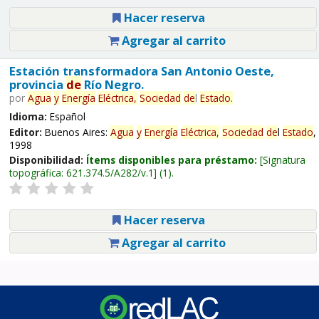
Hacer reserva
Agregar al carrito
Estación transformadora San Antonio Oeste,
provincia
de
Río Negro.
por
Agua
y
Energía
Eléctrica,
Sociedad
de
l
Estado
.
Idioma:
Español
Editor:
Buenos Aires:
Agua
y
Energía
Eléctrica,
Sociedad
de
l
Estado
,
1998
Disponibilidad:
Ítems disponibles para préstamo:
Signatura
topográfica:
621.374.5/A282/v.1
(1).
Hacer reserva
Agregar al carrito