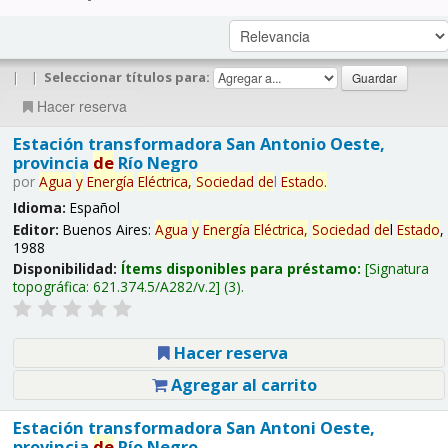
|
|
Seleccionar títulos para:
Hacer reserva
Estación transformadora San Antonio Oeste,
provincia
de
Río Negro
por
Agua
y
Energía
Eléctrica,
Sociedad
de
l
Estado
.
Idioma:
Español
Editor:
Buenos Aires:
Agua
y
Energía
Eléctrica,
Sociedad
de
l
Estado
,
1988
Disponibilidad:
Ítems disponibles para préstamo:
Signatura
topográfica:
621.374.5/A282/v.2
(3).
Hacer reserva
Agregar al carrito
Estación transformadora San Antoni Oeste,
provincia
de
Río Negro