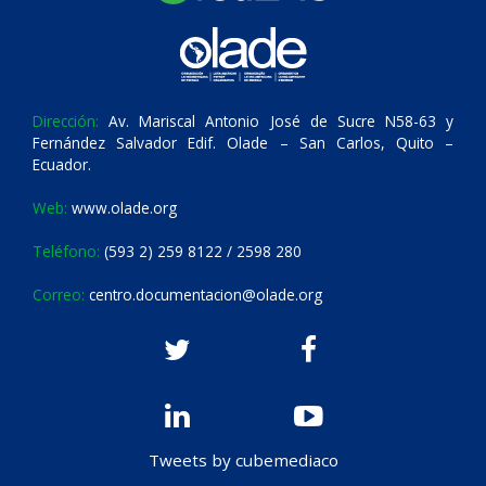
Dirección:
Av. Mariscal Antonio José de Sucre N58-63 y
Fernández Salvador Edif. Olade – San Carlos, Quito –
Ecuador.
Web:
www.olade.org
Teléfono:
(593 2) 259 8122 / 2598 280
Correo:
centro.documentacion@olade.org
Tweets by cubemediaco