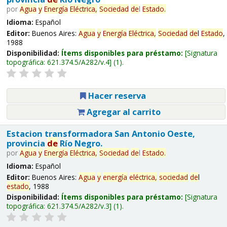
por
Agua
y
Energía
Eléctrica,
Sociedad
de
l
Estado
.
Idioma:
Español
Editor:
Buenos Aires:
Agua
y
Energía
Eléctrica,
Sociedad
de
l
Estado
,
1988
Disponibilidad:
Ítems disponibles para préstamo:
Signatura
topográfica:
621.374.5/A282/v.4
(1).
Hacer reserva
Agregar al carrito
Estacion transformadora San Antonio Oeste,
provincia
de
Río Negro.
por
Agua
y
Energía
Eléctrica,
Sociedad
de
l
Estado
.
Idioma:
Español
Editor:
Buenos Aires:
Agua
y
energía
eléctrica,
sociedad
de
l
estado
, 1988
Disponibilidad:
Ítems disponibles para préstamo:
Signatura
topográfica:
621.374.5/A282/v.3
(1).