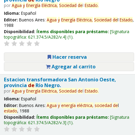
por
Agua
y
Energía
Eléctrica,
Sociedad
de
l
Estado
.
Idioma:
Español
Editor:
Buenos Aires:
Agua
y
Energía
Eléctrica,
Sociedad
de
l
Estado
,
1988
Disponibilidad:
Ítems disponibles para préstamo:
Signatura
topográfica:
621.374.5/A282/v.4
(1).
Hacer reserva
Agregar al carrito
Estacion transformadora San Antonio Oeste,
provincia
de
Río Negro.
por
Agua
y
Energía
Eléctrica,
Sociedad
de
l
Estado
.
Idioma:
Español
Editor:
Buenos Aires:
Agua
y
energía
eléctrica,
sociedad
de
l
estado
, 1988
Disponibilidad:
Ítems disponibles para préstamo:
Signatura
topográfica:
621.374.5/A282/v.3
(1).