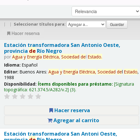
|
|
Seleccionar títulos para:
Hacer reserva
Estación transformadora San Antonio Oeste,
provincia
de
Río Negro
por
Agua
y
Energía
Eléctrica,
Sociedad
de
l
Estado
.
Idioma:
Español
Editor:
Buenos Aires:
Agua
y
Energía
Eléctrica,
Sociedad
de
l
Estado
,
1988
Disponibilidad:
Ítems disponibles para préstamo:
Signatura
topográfica:
621.374.5/A282/v.2
(3).
Hacer reserva
Agregar al carrito
Estación transformadora San Antoni Oeste,
provincia
de
Río Negro