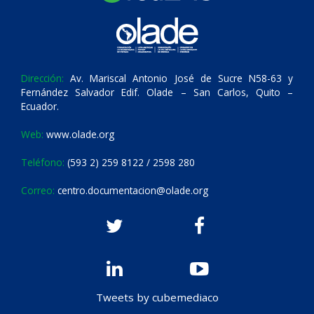
Dirección:
Av. Mariscal Antonio José de Sucre N58-63 y
Fernández Salvador Edif. Olade – San Carlos, Quito –
Ecuador.
Web:
www.olade.org
Teléfono:
(593 2) 259 8122 / 2598 280
Correo:
centro.documentacion@olade.org
Tweets by cubemediaco