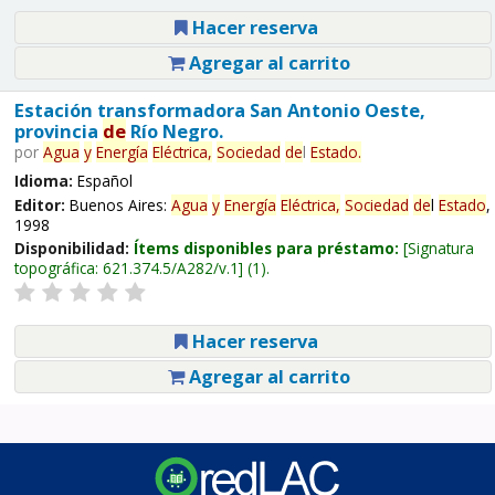
Hacer reserva
Agregar al carrito
Estación transformadora San Antonio Oeste,
provincia
de
Río Negro.
por
Agua
y
Energía
Eléctrica,
Sociedad
de
l
Estado
.
Idioma:
Español
Editor:
Buenos Aires:
Agua
y
Energía
Eléctrica,
Sociedad
de
l
Estado
,
1998
Disponibilidad:
Ítems disponibles para préstamo:
Signatura
topográfica:
621.374.5/A282/v.1
(1).
Hacer reserva
Agregar al carrito