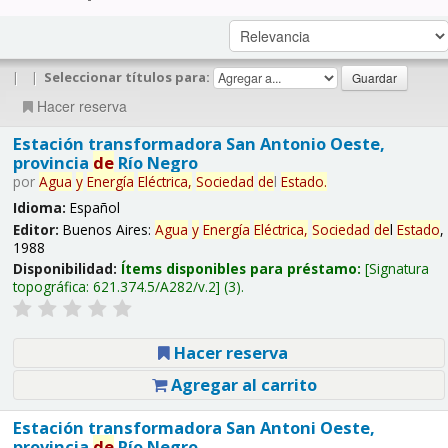
|
|
Seleccionar títulos para:
Hacer reserva
Estación transformadora San Antonio Oeste,
provincia
de
Río Negro
por
Agua
y
Energía
Eléctrica,
Sociedad
de
l
Estado
.
Idioma:
Español
Editor:
Buenos Aires:
Agua
y
Energía
Eléctrica,
Sociedad
de
l
Estado
,
1988
Disponibilidad:
Ítems disponibles para préstamo:
Signatura
topográfica:
621.374.5/A282/v.2
(3).
Hacer reserva
Agregar al carrito
Estación transformadora San Antoni Oeste,
provincia
de
Río Negro