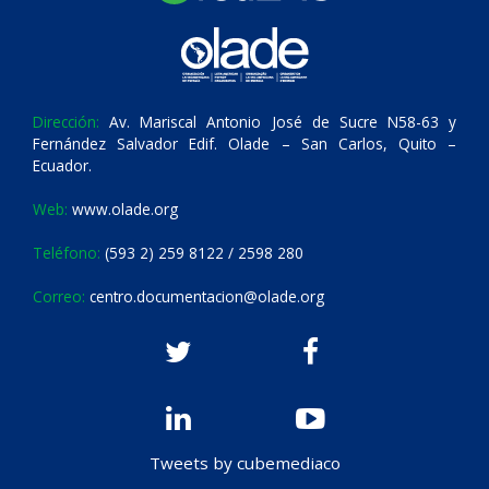
Dirección:
Av. Mariscal Antonio José de Sucre N58-63 y
Fernández Salvador Edif. Olade – San Carlos, Quito –
Ecuador.
Web:
www.olade.org
Teléfono:
(593 2) 259 8122 / 2598 280
Correo:
centro.documentacion@olade.org
Tweets by cubemediaco