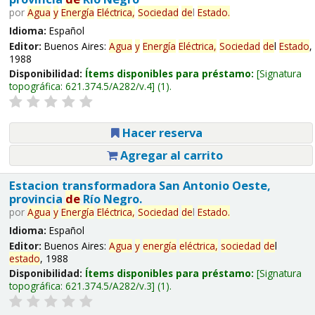
por
Agua
y
Energía
Eléctrica,
Sociedad
de
l
Estado
.
Idioma:
Español
Editor:
Buenos Aires:
Agua
y
Energía
Eléctrica,
Sociedad
de
l
Estado
,
1988
Disponibilidad:
Ítems disponibles para préstamo:
Signatura
topográfica:
621.374.5/A282/v.4
(1).
Hacer reserva
Agregar al carrito
Estacion transformadora San Antonio Oeste,
provincia
de
Río Negro.
por
Agua
y
Energía
Eléctrica,
Sociedad
de
l
Estado
.
Idioma:
Español
Editor:
Buenos Aires:
Agua
y
energía
eléctrica,
sociedad
de
l
estado
, 1988
Disponibilidad:
Ítems disponibles para préstamo:
Signatura
topográfica:
621.374.5/A282/v.3
(1).