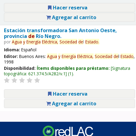
Hacer reserva
Agregar al carrito
Estación transformadora San Antonio Oeste,
provincia
de
Río Negro.
por
Agua
y
Energía
Eléctrica,
Sociedad
de
l
Estado
.
Idioma:
Español
Editor:
Buenos Aires:
Agua
y
Energía
Eléctrica,
Sociedad
de
l
Estado
,
1998
Disponibilidad:
Ítems disponibles para préstamo:
Signatura
topográfica:
621.374.5/A282/v.1
(1).
Hacer reserva
Agregar al carrito