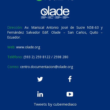
Dirección:
Av. Mariscal Antonio José de Sucre N58-63 y
Fernández Salvador Edif. Olade – San Carlos, Quito –
Ecuador.
Web:
www.olade.org
Teléfono:
(593 2) 259 8122 / 2598 280
Correo:
centro.documentacion@olade.org
Tweets by cubemediaco