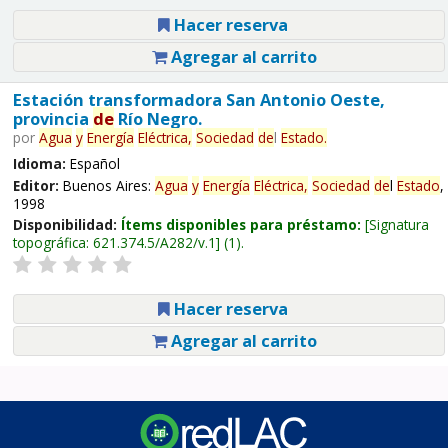
Hacer reserva
Agregar al carrito
Estación transformadora San Antonio Oeste,
provincia
de
Río Negro.
por
Agua
y
Energía
Eléctrica,
Sociedad
de
l
Estado
.
Idioma:
Español
Editor:
Buenos Aires:
Agua
y
Energía
Eléctrica,
Sociedad
de
l
Estado
,
1998
Disponibilidad:
Ítems disponibles para préstamo:
Signatura
topográfica:
621.374.5/A282/v.1
(1).
Hacer reserva
Agregar al carrito