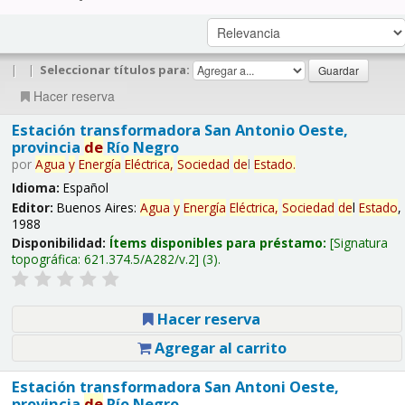
|
|
Seleccionar títulos para:
Hacer reserva
Estación transformadora San Antonio Oeste,
provincia
de
Río Negro
por
Agua
y
Energía
Eléctrica,
Sociedad
de
l
Estado
.
Idioma:
Español
Editor:
Buenos Aires:
Agua
y
Energía
Eléctrica,
Sociedad
de
l
Estado
,
1988
Disponibilidad:
Ítems disponibles para préstamo:
Signatura
topográfica:
621.374.5/A282/v.2
(3).
Hacer reserva
Agregar al carrito
Estación transformadora San Antoni Oeste,
provincia
de
Río Negro