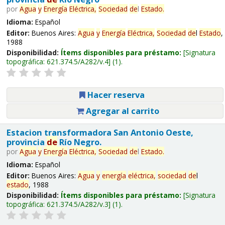
por
Agua
y
Energía
Eléctrica,
Sociedad
de
l
Estado
.
Idioma:
Español
Editor:
Buenos Aires:
Agua
y
Energía
Eléctrica,
Sociedad
de
l
Estado
,
1988
Disponibilidad:
Ítems disponibles para préstamo:
Signatura
topográfica:
621.374.5/A282/v.4
(1).
Hacer reserva
Agregar al carrito
Estacion transformadora San Antonio Oeste,
provincia
de
Río Negro.
por
Agua
y
Energía
Eléctrica,
Sociedad
de
l
Estado
.
Idioma:
Español
Editor:
Buenos Aires:
Agua
y
energía
eléctrica,
sociedad
de
l
estado
, 1988
Disponibilidad:
Ítems disponibles para préstamo:
Signatura
topográfica:
621.374.5/A282/v.3
(1).