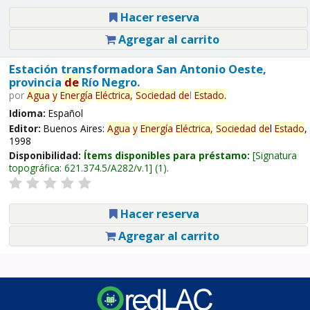
Hacer reserva
Agregar al carrito
Estación transformadora San Antonio Oeste,
provincia
de
Río Negro.
por
Agua
y
Energía
Eléctrica,
Sociedad
de
l
Estado
.
Idioma:
Español
Editor:
Buenos Aires:
Agua
y
Energía
Eléctrica,
Sociedad
de
l
Estado
,
1998
Disponibilidad:
Ítems disponibles para préstamo:
Signatura
topográfica:
621.374.5/A282/v.1
(1).
Hacer reserva
Agregar al carrito