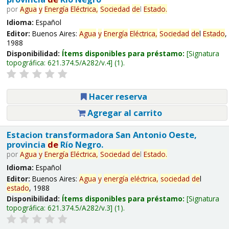
por
Agua
y
Energía
Eléctrica,
Sociedad
de
l
Estado
.
Idioma:
Español
Editor:
Buenos Aires:
Agua
y
Energía
Eléctrica,
Sociedad
de
l
Estado
,
1988
Disponibilidad:
Ítems disponibles para préstamo:
Signatura
topográfica:
621.374.5/A282/v.4
(1).
Hacer reserva
Agregar al carrito
Estacion transformadora San Antonio Oeste,
provincia
de
Río Negro.
por
Agua
y
Energía
Eléctrica,
Sociedad
de
l
Estado
.
Idioma:
Español
Editor:
Buenos Aires:
Agua
y
energía
eléctrica,
sociedad
de
l
estado
, 1988
Disponibilidad:
Ítems disponibles para préstamo:
Signatura
topográfica:
621.374.5/A282/v.3
(1).