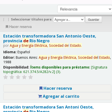
|
|
Seleccionar títulos para:
Hacer reserva
Estación transformadora San Antonio Oeste,
provincia
de
Río Negro
por
Agua
y
Energía
Eléctrica,
Sociedad
de
l
Estado
.
Idioma:
Español
Editor:
Buenos Aires:
Agua
y
Energía
Eléctrica,
Sociedad
de
l
Estado
,
1988
Disponibilidad:
Ítems disponibles para préstamo:
Signatura
topográfica:
621.374.5/A282/v.2
(3).
Hacer reserva
Agregar al carrito
Estación transformadora San Antoni Oeste,
provincia
de
Río Negro