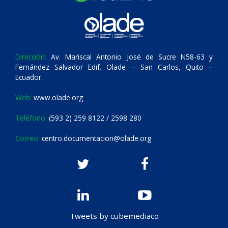
Dirección:
Av. Mariscal Antonio José de Sucre N58-63 y
Fernández Salvador Edif. Olade – San Carlos, Quito –
Ecuador.
Web:
www.olade.org
Teléfono:
(593 2) 259 8122 / 2598 280
Correo:
centro.documentacion@olade.org
Tweets by cubemediaco